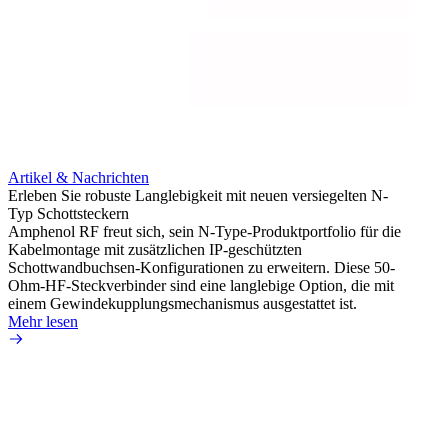
Artikel & Nachrichten
Erleben Sie robuste Langlebigkeit mit neuen versiegelten N-
Typ Schottsteckern
Artik
Amphenol RF freut sich, sein N-Type-Produktportfolio für die
Vermei
Kabelmontage mit zusätzlichen IP-geschützten
raue 
Schottwandbuchsen-Konfigurationen zu erweitern. Diese 50-
Amphen
Ohm-HF-Steckverbinder sind eine langlebige Option, die mit
extre
einem Gewindekupplungsmechanismus ausgestattet ist.
Kabels
Mehr lesen
Mehr 