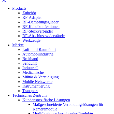
Products
Zubehör
RF-Adapter
RF-Dämpfungsglieder
RF-Kabelkonfektionen
RF-Steckverbinder
RF-Abschlusswiderstände
Werkzeuge
Märkte
Luft- und Raumfahrt
Automobilindustrie
Breitband
Sendung
Industriell
Medizinische
Militär & Verteidigung
Mobile Netzwerke
Instrumentierung
Transport
Technisches Zentrum
Kundenspezifische Lösungen
Maßgeschneiderte Verbindungslösungen für
Kameramodule
Modifikationen bestehender Produkte