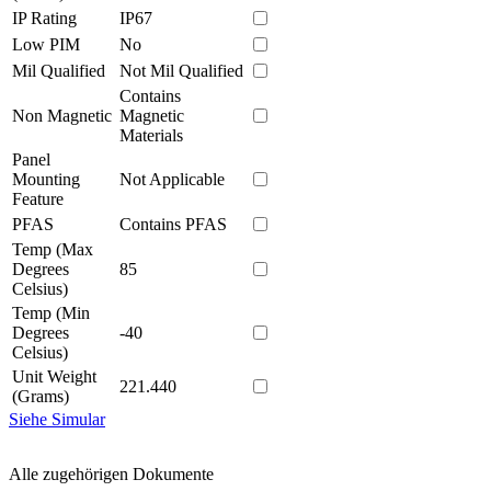
IP Rating
IP67
Low PIM
No
Mil Qualified
Not Mil Qualified
Contains
Non Magnetic
Magnetic
Materials
Panel
Mounting
Not Applicable
Feature
PFAS
Contains PFAS
Temp (Max
Degrees
85
Celsius)
Temp (Min
Degrees
-40
Celsius)
Unit Weight
221.440
(Grams)
Siehe Simular
Alle zugehörigen Dokumente