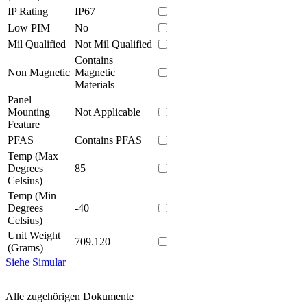
IP Rating
IP67
Low PIM
No
Mil Qualified
Not Mil Qualified
Contains
Non Magnetic
Magnetic
Materials
Panel
Mounting
Not Applicable
Feature
PFAS
Contains PFAS
Temp (Max
Degrees
85
Celsius)
Temp (Min
Degrees
-40
Celsius)
Unit Weight
709.120
(Grams)
Siehe Simular
Alle zugehörigen Dokumente