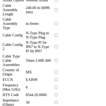
Armor Option
Without Armor
Cable
240.00 in (6096
Assembly
mm)
Length
Cable
Assembly
in-Series
Type
N-Type Plug to
Cable Config
N-Type Plug
N-Type Pl Str
Cable Config
IP67 to N-Type
2
Pl Str IP67
Cable Type
Cable
Times LMR-400
Assemblies
Country of
MX
Origin
ECCN
EAR99
Frequency
6
(Max GHz)
HTS Code
8544.20.0000
Impedance
50
(Ohms)