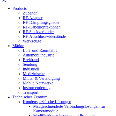
Products
Zubehör
RF-Adapter
RF-Dämpfungsglieder
RF-Kabelkonfektionen
RF-Steckverbinder
RF-Abschlusswiderstände
Werkzeuge
Märkte
Luft- und Raumfahrt
Automobilindustrie
Breitband
Sendung
Industriell
Medizinische
Militär & Verteidigung
Mobile Netzwerke
Instrumentierung
Transport
Technisches Zentrum
Kundenspezifische Lösungen
Maßgeschneiderte Verbindungslösungen für
Kameramodule
Modifikationen bestehender Produkte