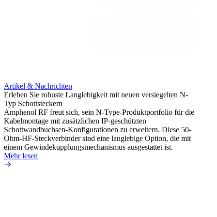
Artikel & Nachrichten
Erleben Sie robuste Langlebigkeit mit neuen versiegelten N-
Typ Schottsteckern
Artik
Amphenol RF freut sich, sein N-Type-Produktportfolio für die
Vermei
Kabelmontage mit zusätzlichen IP-geschützten
raue 
Schottwandbuchsen-Konfigurationen zu erweitern. Diese 50-
Amphen
Ohm-HF-Steckverbinder sind eine langlebige Option, die mit
extre
einem Gewindekupplungsmechanismus ausgestattet ist.
Kabels
Mehr lesen
Mehr 