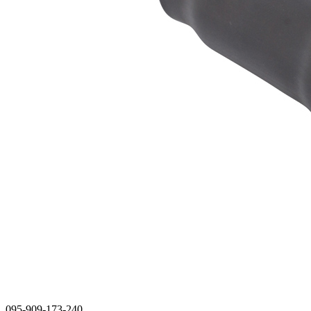
095-909-173-240