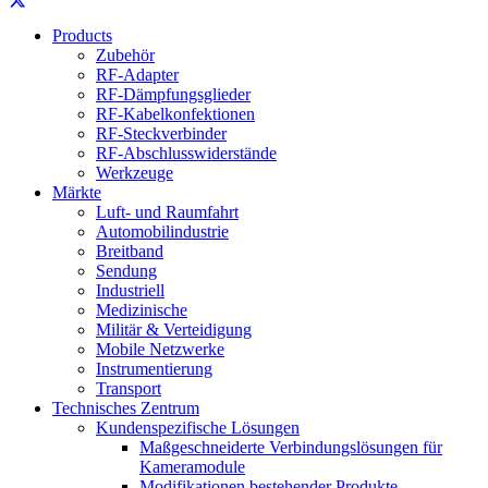
Products
Zubehör
RF-Adapter
RF-Dämpfungsglieder
RF-Kabelkonfektionen
RF-Steckverbinder
RF-Abschlusswiderstände
Werkzeuge
Märkte
Luft- und Raumfahrt
Automobilindustrie
Breitband
Sendung
Industriell
Medizinische
Militär & Verteidigung
Mobile Netzwerke
Instrumentierung
Transport
Technisches Zentrum
Kundenspezifische Lösungen
Maßgeschneiderte Verbindungslösungen für
Kameramodule
Modifikationen bestehender Produkte