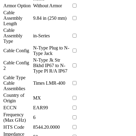
Armor Option
Without Armor
Cable
Assembly
9.84 in (250 mm)
Length
Cable
Assembly
in-Series
Type
N-Type Plug to N-
Cable Config
Type Jack
N-Type Jk Str
Cable Config
Bkhd IP67 to N-
2
Type Pl R/A IP67
Cable Type
Cable
Times LMR-400
Assemblies
Country of
MX
Origin
ECCN
EAR99
Frequency
6
(Max GHz)
HTS Code
8544.20.0000
Impedance