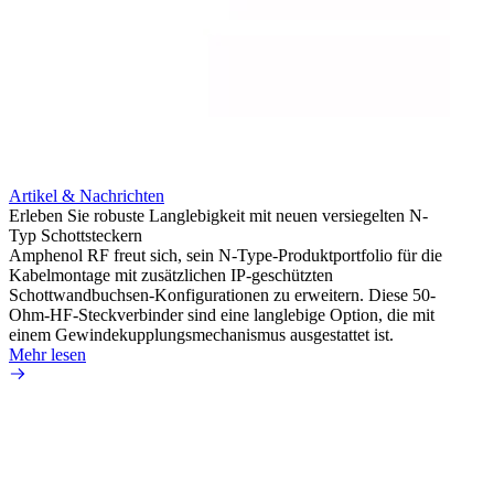
Artikel & Nachrichten
Erleben Sie robuste Langlebigkeit mit neuen versiegelten N-
Typ Schottsteckern
Artik
Amphenol RF freut sich, sein N-Type-Produktportfolio für die
Vermei
Kabelmontage mit zusätzlichen IP-geschützten
raue 
Schottwandbuchsen-Konfigurationen zu erweitern. Diese 50-
Amphen
Ohm-HF-Steckverbinder sind eine langlebige Option, die mit
extre
einem Gewindekupplungsmechanismus ausgestattet ist.
Kabels
Mehr lesen
Mehr 