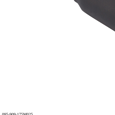
095-909-175M025