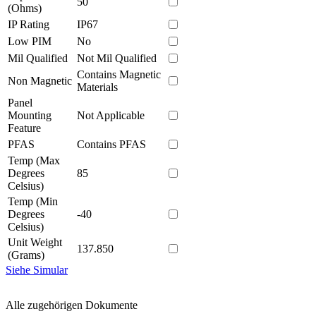
50
(Ohms)
IP Rating
IP67
Low PIM
No
Mil Qualified
Not Mil Qualified
Contains Magnetic
Non Magnetic
Materials
Panel
Mounting
Not Applicable
Feature
PFAS
Contains PFAS
Temp (Max
Degrees
85
Celsius)
Temp (Min
Degrees
-40
Celsius)
Unit Weight
137.850
(Grams)
Siehe Simular
Alle zugehörigen Dokumente