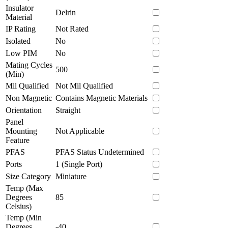
Insulator
Delrin
Material
IP Rating
Not Rated
Isolated
No
Low PIM
No
Mating Cycles
500
(Min)
Mil Qualified
Not Mil Qualified
Non Magnetic
Contains Magnetic Materials
Orientation
Straight
Panel
Mounting
Not Applicable
Feature
PFAS
PFAS Status Undetermined
Ports
1 (Single Port)
Size Category
Miniature
Temp (Max
Degrees
85
Celsius)
Temp (Min
Degrees
-40