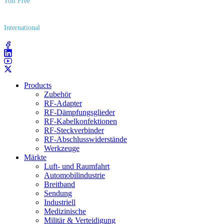
Toll Free
(800) 627​-7100
International
(203) 743​-9272
Products
Zubehör
RF-Adapter
RF-Dämpfungsglieder
RF-Kabelkonfektionen
RF-Steckverbinder
RF-Abschlusswiderstände
Werkzeuge
Märkte
Luft- und Raumfahrt
Automobilindustrie
Breitband
Sendung
Industriell
Medizinische
Militär & Verteidigung