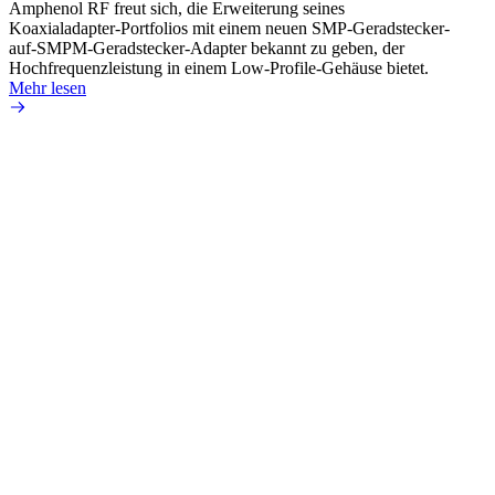
Amphenol RF freut sich, die Erweiterung seines
Amphen
Koaxialadapter-Portfolios mit einem neuen SMP-Geradstecker-
SMA-P
auf-SMPM-Geradstecker-Adapter bekannt zu geben, der
Lötste
Hochfrequenzleistung in einem Low-Profile-Gehäuse bietet.
Mehr 
Mehr lesen