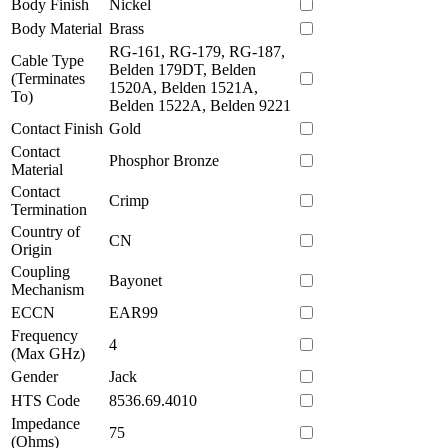
Body Finish
Nickel
Body Material
Brass
RG-161, RG-179, RG-187,
Cable Type
Belden 179DT, Belden
(Terminates
1520A, Belden 1521A,
To)
Belden 1522A, Belden 9221
Contact Finish
Gold
Contact
Phosphor Bronze
Material
Contact
Crimp
Termination
Country of
CN
Origin
Coupling
Bayonet
Mechanism
ECCN
EAR99
Frequency
4
(Max GHz)
Gender
Jack
HTS Code
8536.69.4010
Impedance
75
(Ohms)