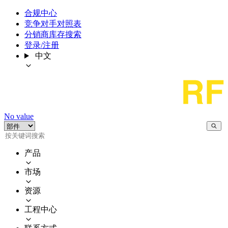
合规中心
竞争对手对照表
分销商库存搜索
登录/注册
中文
No value
产品
市场
资源
工程中心