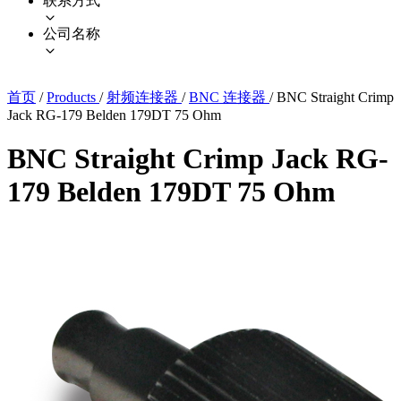
联系方式
公司名称
首页
/
Products
/
射频连接器
/
BNC 连接器
/
BNC Straight Crimp
Jack RG-179 Belden 179DT 75 Ohm
BNC Straight Crimp Jack RG-
179 Belden 179DT 75 Ohm