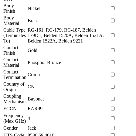
Body
Nickel
Finish
Body
Brass
Material
Cable Type
RG-161, RG-179, RG-187, Belden
(Terminates
179DT, Belden 1520A, Belden 1521A,
To)
Belden 1522A, Belden 9221
Contact
Gold
Finish
Contact
Phosphor Bronze
Material
Contact
Crimp
Termination
Country of
CN
Origin
Coupling
Bayonet
Mechanism
ECCN
EAR99
Frequency
4
(Max GHz)
Gender
Jack
HTS Code
8536.69.4010