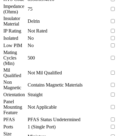
Impedance
75
(Ohms)
Insulator
Delrin
Material
IP Rating
Not Rated
Isolated
No
Low PIM
No
Mating
Cycles
500
(Min)
Mil
Not Mil Qualified
Qualified
Non
Contains Magnetic Materials
Magnetic
Orientation
Straight
Panel
Mounting
Not Applicable
Feature
PFAS
PFAS Status Undetermined
Ports
1 (Single Port)
Size