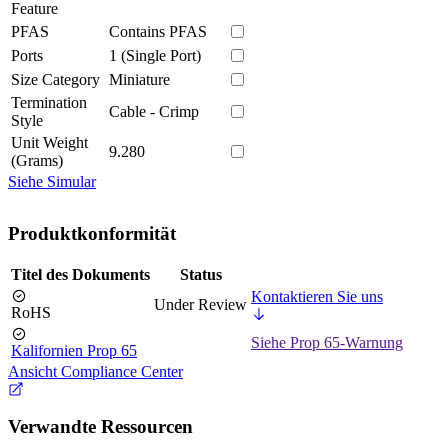
Feature
PFAS
Contains PFAS
Ports
1 (Single Port)
Size Category
Miniature
Termination
Cable - Crimp
Style
Unit Weight
9.280
(Grams)
Siehe Simular
Produktkonformität
Titel des Dokuments
Status
Kontaktieren Sie uns
Under Review
RoHS
Siehe Prop 65-Warnung
Kalifornien Prop 65
Ansicht Compliance Center
Verwandte Ressourcen