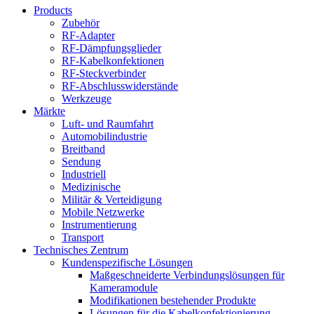
Products
Zubehör
RF-Adapter
RF-Dämpfungsglieder
RF-Kabelkonfektionen
RF-Steckverbinder
RF-Abschlusswiderstände
Werkzeuge
Märkte
Luft- und Raumfahrt
Automobilindustrie
Breitband
Sendung
Industriell
Medizinische
Militär & Verteidigung
Mobile Netzwerke
Instrumentierung
Transport
Technisches Zentrum
Kundenspezifische Lösungen
Maßgeschneiderte Verbindungslösungen für
Kameramodule
Modifikationen bestehender Produkte
Lösungen für die Kabelkonfektionierung