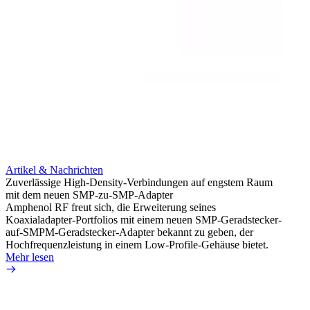
Artikel & Nachrichten
Artik
Zuverlässige High-Density-Verbindungen auf engstem Raum
Anti-
mit dem neuen SMP-zu-SMP-Adapter
Instal
Amphenol RF freut sich, die Erweiterung seines
Amphen
Koaxialadapter-Portfolios mit einem neuen SMP-Geradstecker-
SMA-P
auf-SMPM-Geradstecker-Adapter bekannt zu geben, der
Lötste
Hochfrequenzleistung in einem Low-Profile-Gehäuse bietet.
Mehr 
Mehr lesen