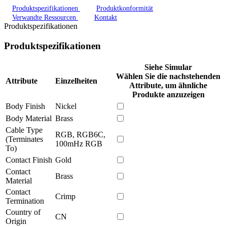
Produktspezifikationen
Produktkonformität
Verwandte Ressourcen
Kontakt
Produktspezifikationen
Produktspezifikationen
Siehe Simular
Wählen Sie die nachstehenden
Attribute
Einzelheiten
Attribute, um ähnliche
Produkte anzuzeigen
Body Finish
Nickel
Body Material
Brass
Cable Type
RGB, RGB6C,
(Terminates
100mHz RGB
To)
Contact Finish
Gold
Contact
Brass
Material
Contact
Crimp
Termination
Country of
CN
Origin