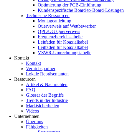
Optimierung der PCB-Einführung
Kundenspezifische Board-to-Board-Lösungen
Technische Ressourcen
Montageanleitung
Querverweis auf Wettbewerber
QPL/UG Querverweis
Frequenzbereichstabelle
Leitfaden für Koaxialkabel
Leitfaden für Koaxialkabel
VSWR-Umrechnungstabelle
Kontakt
Kontakt
Vertriebspartner
Lokale Repräsentanten
Ressourcen
Artikel & Nachrichten
FAQ
Glossar der Begriffe
Trends in der Industrie
Marktsicherheiten
Videos
Unternehmen
Über uns
Fähigkeiten