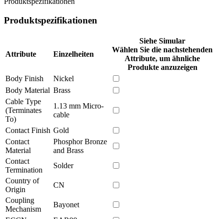
Produktspezifikationen
Produktspezifikationen
Siehe Simular
Wählen Sie die nachstehenden
Attribute
Einzelheiten
Attribute, um ähnliche
Produkte anzuzeigen
Body Finish
Nickel
Body Material
Brass
Cable Type
1.13 mm Micro-
(Terminates
cable
To)
Contact Finish
Gold
Contact
Phosphor Bronze
Material
and Brass
Contact
Solder
Termination
Country of
CN
Origin
Coupling
Bayonet
Mechanism