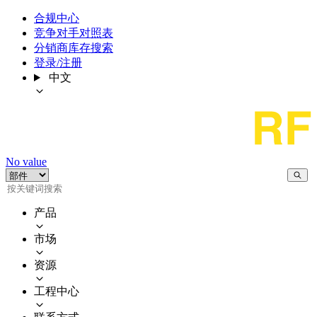
合规中心
竞争对手对照表
分销商库存搜索
登录/注册
中文
No value
产品
市场
资源
工程中心