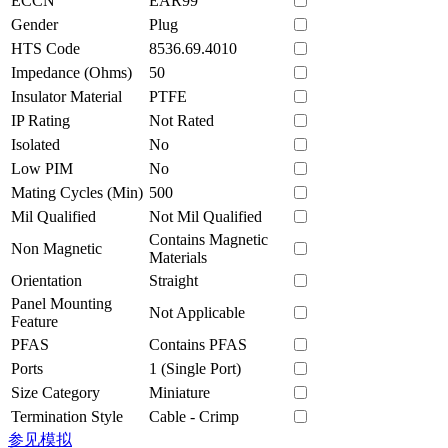
ECCN
EAR99
Gender
Plug
HTS Code
8536.69.4010
Impedance (Ohms)
50
Insulator Material
PTFE
IP Rating
Not Rated
Isolated
No
Low PIM
No
Mating Cycles (Min)
500
Mil Qualified
Not Mil Qualified
Contains Magnetic
Non Magnetic
Materials
Orientation
Straight
Panel Mounting
Not Applicable
Feature
PFAS
Contains PFAS
Ports
1 (Single Port)
Size Category
Miniature
Termination Style
Cable - Crimp
参见模拟