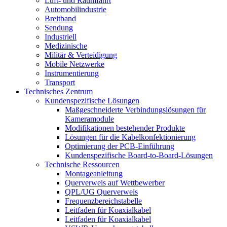
Luft- und Raumfahrt
Automobilindustrie
Breitband
Sendung
Industriell
Medizinische
Militär & Verteidigung
Mobile Netzwerke
Instrumentierung
Transport
Technisches Zentrum
Kundenspezifische Lösungen
Maßgeschneiderte Verbindungslösungen für
Kameramodule
Modifikationen bestehender Produkte
Lösungen für die Kabelkonfektionierung
Optimierung der PCB-Einführung
Kundenspezifische Board-to-Board-Lösungen
Technische Ressourcen
Montageanleitung
Querverweis auf Wettbewerber
QPL/UG Querverweis
Frequenzbereichstabelle
Leitfaden für Koaxialkabel
Leitfaden für Koaxialkabel