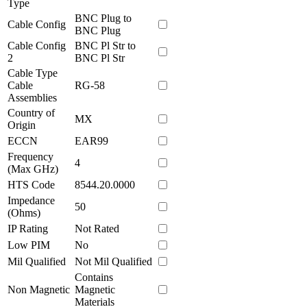
Type
BNC Plug to
Cable Config
BNC Plug
Cable Config
BNC Pl Str to
2
BNC Pl Str
Cable Type
Cable
RG-58
Assemblies
Country of
MX
Origin
ECCN
EAR99
Frequency
4
(Max GHz)
HTS Code
8544.20.0000
Impedance
50
(Ohms)
IP Rating
Not Rated
Low PIM
No
Mil Qualified
Not Mil Qualified
Contains
Non Magnetic
Magnetic
Materials