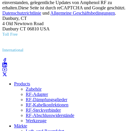
einverstanden, gelegentliche Updates von Amphenol RF zu
erhalten.Diese Seite ist durch reCAPTCHA und Google geschützt.
Datenschutzrichtlinie
und
Allgemeine Geschäftsbedingungen
.
Danbury, CT
4 Old Newtown Road
Danbury CT 06810 USA
Toll Free
(800) 627​-7100
International
(203) 743​-9272
Products
Zubehör
RF-Adapter
RF-Dämpfungsglieder
RF-Kabelkonfektionen
RF-Steckverbinder
RF-Abschlusswiderstände
Werkzeuge
Märkte