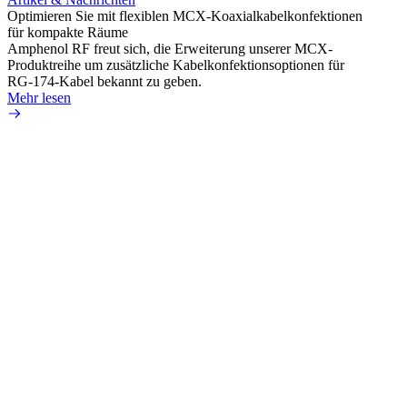
Optimieren Sie mit flexiblen MCX-Koaxialkabelkonfektionen
Erweit
für kompakte Räume
Konnek
Amphenol RF freut sich, die Erweiterung unserer MCX-
Amphe
Produktreihe um zusätzliche Kabelkonfektionsoptionen für
Produk
RG-174-Kabel bekannt zu geben.
einer 
Mehr lesen
könne
Mehr 