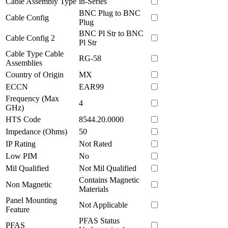
Cable Assembly Type
in-Series
BNC Plug to BNC
Cable Config
Plug
BNC Pl Str to BNC
Cable Config 2
Pl Str
Cable Type Cable
RG-58
Assemblies
Country of Origin
MX
ECCN
EAR99
Frequency (Max
4
GHz)
HTS Code
8544.20.0000
Impedance (Ohms)
50
IP Rating
Not Rated
Low PIM
No
Mil Qualified
Not Mil Qualified
Contains Magnetic
Non Magnetic
Materials
Panel Mounting
Not Applicable
Feature
PFAS Status
PFAS