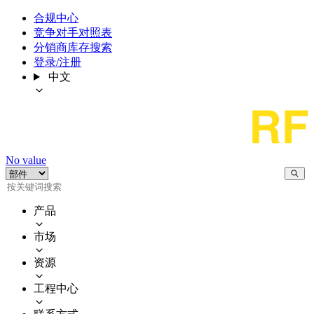
合规中心
竞争对手对照表
分销商库存搜索
登录/注册
中文
No value
产品
市场
资源
工程中心