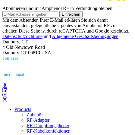
Abonnieren und mit Amphenol RF in Verbindung bleiben
Einreichen
Mit dem Absenden Ihrer E-Mail erklären Sie sich damit
einverstanden, gelegentliche Updates von Amphenol RF zu
erhalten.Diese Seite ist durch reCAPTCHA und Google geschützt.
Datenschutzrichtlinie
und
Allgemeine Geschäftsbedingungen
.
Danbury, CT
4 Old Newtown Road
Danbury CT 06810 USA
Toll Free
(800) 627​-7100
International
(203) 743​-9272
Products
Zubehör
RF-Adapter
RF-Dämpfungsglieder
RF-Kabelkonfektionen