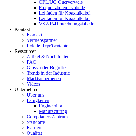
QPL/UG Querverweis
Frequenzbereichstabelle
Leitfaden für Koaxialkabel
Leitfaden für Koaxialkabel
VSWR-Umrechnungstabelle
Kontakt
Kontakt
Vertriebspartner
Lokale Repräsentanten
Ressourcen
Artikel & Nachrichten
FAQ
Glossar der Begriffe
Trends in der Industrie
Marktsicherheiten
Videos
Unternehmen
Über uns
Fähigkeiten
Engineering
Manufacturing
Compliance-Zentrum
Standorte
Karriere
Qualität