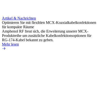
Artikel & Nachrichten
Artik
Optimieren Sie mit flexiblen MCX-Koaxialkabelkonfektionen
Erweit
für kompakte Räume
Konnek
Amphenol RF freut sich, die Erweiterung unserer MCX-
Amphe
Produktreihe um zusätzliche Kabelkonfektionsoptionen für
Produk
RG-174-Kabel bekannt zu geben.
einer 
Mehr lesen
könne
Mehr 