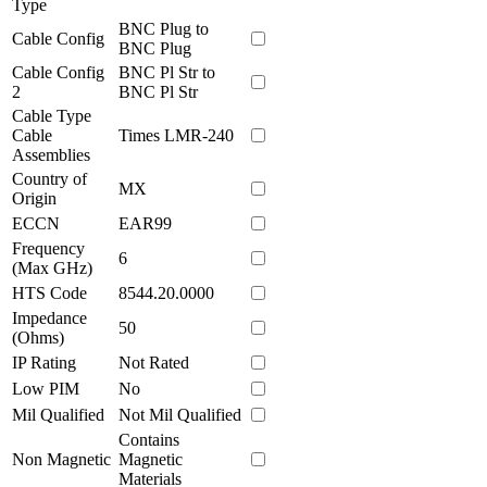
Type
BNC Plug to
Cable Config
BNC Plug
Cable Config
BNC Pl Str to
2
BNC Pl Str
Cable Type
Cable
Times LMR-240
Assemblies
Country of
MX
Origin
ECCN
EAR99
Frequency
6
(Max GHz)
HTS Code
8544.20.0000
Impedance
50
(Ohms)
IP Rating
Not Rated
Low PIM
No
Mil Qualified
Not Mil Qualified
Contains
Non Magnetic
Magnetic
Materials