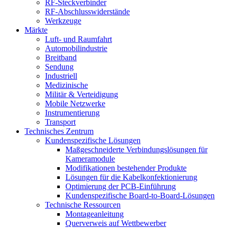
RF-Steckverbinder
RF-Abschlusswiderstände
Werkzeuge
Märkte
Luft- und Raumfahrt
Automobilindustrie
Breitband
Sendung
Industriell
Medizinische
Militär & Verteidigung
Mobile Netzwerke
Instrumentierung
Transport
Technisches Zentrum
Kundenspezifische Lösungen
Maßgeschneiderte Verbindungslösungen für
Kameramodule
Modifikationen bestehender Produkte
Lösungen für die Kabelkonfektionierung
Optimierung der PCB-Einführung
Kundenspezifische Board-to-Board-Lösungen
Technische Ressourcen
Montageanleitung
Querverweis auf Wettbewerber