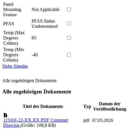
Panel
Mounting
Not Applicable
Feature
PFAS Status
PFAS
Undetermined
Temp (Max
Degrees
85
Celsius)
Temp (Min
Degrees
-40
Celsius)
Siehe Simular
Alle zugehörigen Dokumente
Alle zugehörigen Dokumente
Datum der
Titel des Dokuments
Typ
Veröffentlichung
115101-22-XX.XX PDF Customer
pdf
07.05.2026
Drawing
(Größe: 108,8 KB)