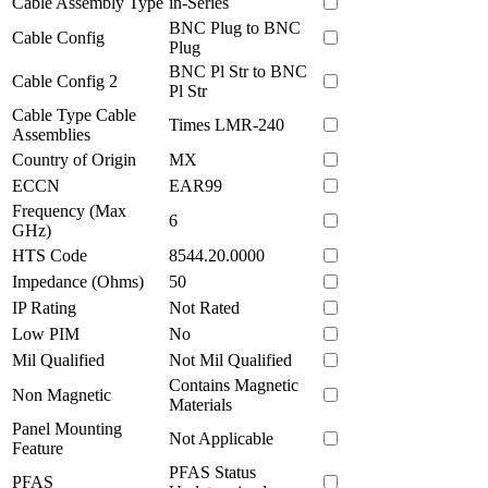
Cable Assembly Type
in-Series
BNC Plug to BNC
Cable Config
Plug
BNC Pl Str to BNC
Cable Config 2
Pl Str
Cable Type Cable
Times LMR-240
Assemblies
Country of Origin
MX
ECCN
EAR99
Frequency (Max
6
GHz)
HTS Code
8544.20.0000
Impedance (Ohms)
50
IP Rating
Not Rated
Low PIM
No
Mil Qualified
Not Mil Qualified
Contains Magnetic
Non Magnetic
Materials
Panel Mounting
Not Applicable
Feature
PFAS Status
PFAS