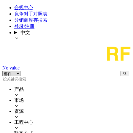
合规中心
竞争对手对照表
分销商库存搜索
登录/注册
中文
No value
产品
市场
资源
工程中心