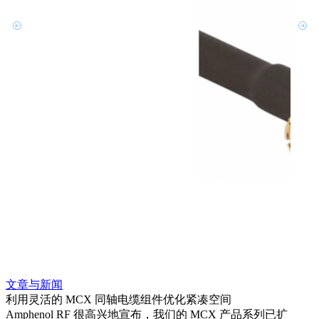
文章与新闻
文章
利用灵活的 MCX 同轴电缆组件优化紧凑空间
扩展
Amphenol RF 很高兴地宣布，我们的 MCX 产品系列已扩
Amp