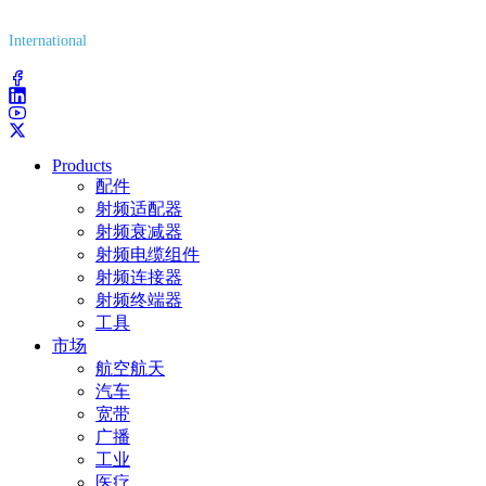
(800) 627-7100
International
(203) 743-9272
Products
配件
射频适配器
射频衰减器
射频电缆组件
射频连接器
射频终端器
工具
市场
航空航天
汽车
宽带
广播
工业
医疗