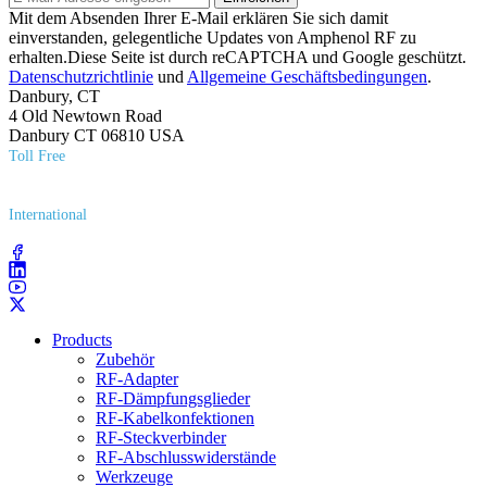
Mit dem Absenden Ihrer E-Mail erklären Sie sich damit
einverstanden, gelegentliche Updates von Amphenol RF zu
erhalten.Diese Seite ist durch reCAPTCHA und Google geschützt.
Datenschutzrichtlinie
und
Allgemeine Geschäftsbedingungen
.
Danbury, CT
4 Old Newtown Road
Danbury CT 06810 USA
Toll Free
(800) 627​-7100
International
(203) 743​-9272
Products
Zubehör
RF-Adapter
RF-Dämpfungsglieder
RF-Kabelkonfektionen
RF-Steckverbinder
RF-Abschlusswiderstände
Werkzeuge