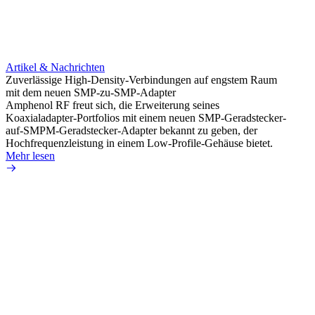
Artikel & Nachrichten
Artik
Zuverlässige High-Density-Verbindungen auf engstem Raum
Optim
mit dem neuen SMP-zu-SMP-Adapter
für k
Amphenol RF freut sich, die Erweiterung seines
Amphe
Koaxialadapter-Portfolios mit einem neuen SMP-Geradstecker-
Produk
auf-SMPM-Geradstecker-Adapter bekannt zu geben, der
RG-17
Hochfrequenzleistung in einem Low-Profile-Gehäuse bietet.
Mehr 
Mehr lesen