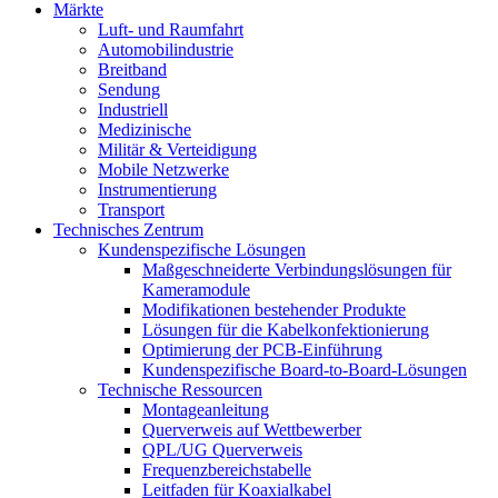
Märkte
Luft- und Raumfahrt
Automobilindustrie
Breitband
Sendung
Industriell
Medizinische
Militär & Verteidigung
Mobile Netzwerke
Instrumentierung
Transport
Technisches Zentrum
Kundenspezifische Lösungen
Maßgeschneiderte Verbindungslösungen für
Kameramodule
Modifikationen bestehender Produkte
Lösungen für die Kabelkonfektionierung
Optimierung der PCB-Einführung
Kundenspezifische Board-to-Board-Lösungen
Technische Ressourcen
Montageanleitung
Querverweis auf Wettbewerber
QPL/UG Querverweis
Frequenzbereichstabelle
Leitfaden für Koaxialkabel