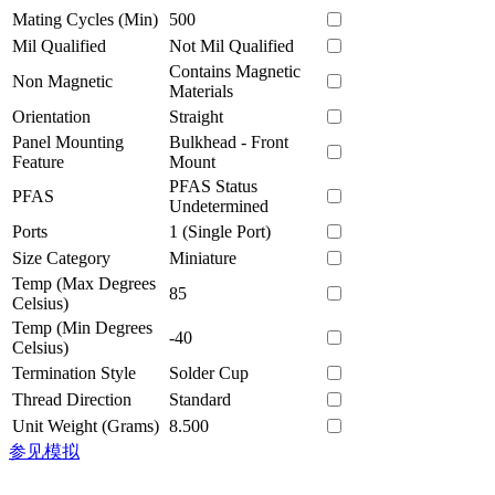
Mating Cycles (Min)
500
Mil Qualified
Not Mil Qualified
Contains Magnetic
Non Magnetic
Materials
Orientation
Straight
Panel Mounting
Bulkhead - Front
Feature
Mount
PFAS Status
PFAS
Undetermined
Ports
1 (Single Port)
Size Category
Miniature
Temp (Max Degrees
85
Celsius)
Temp (Min Degrees
-40
Celsius)
Termination Style
Solder Cup
Thread Direction
Standard
Unit Weight (Grams)
8.500
参见模拟