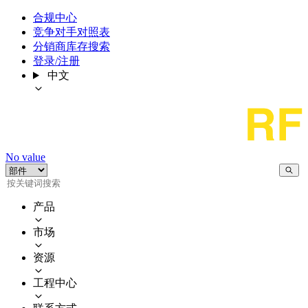
合规中心
竞争对手对照表
分销商库存搜索
登录/注册
中文
No value
产品
市场
资源
工程中心