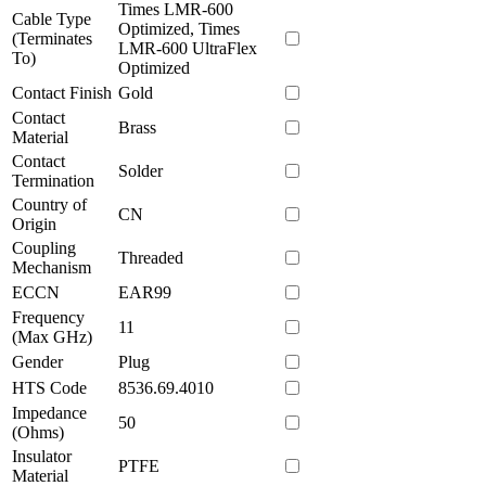
Times LMR-600
Cable Type
Optimized, Times
(Terminates
LMR-600 UltraFlex
To)
Optimized
Contact Finish
Gold
Contact
Brass
Material
Contact
Solder
Termination
Country of
CN
Origin
Coupling
Threaded
Mechanism
ECCN
EAR99
Frequency
11
(Max GHz)
Gender
Plug
HTS Code
8536.69.4010
Impedance
50
(Ohms)
Insulator
PTFE
Material