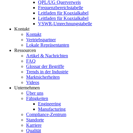
QPL/UG Querverweis
Frequenzbereichstabelle
Leitfaden für Koaxialkabel
Leitfaden für Koaxialkabel
VSWR-Umrechnungstabelle
Kontakt
Kontakt
Vertriebspartner
Lokale Repräsentanten
Ressourcen
Artikel & Nachrichten
FAQ
Glossar der Begriffe
Trends in der Industrie
Marktsicherheiten
Videos
Unternehmen
Über uns
Fähigkeiten
Engineering
Manufacturing
Compliance-Zentrum
Standorte
Karriere
Qualität