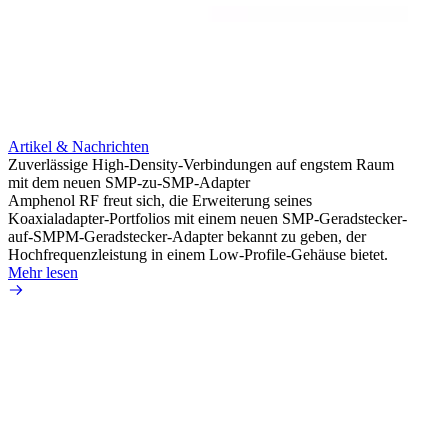
Artikel & Nachrichten
Artik
Zuverlässige High-Density-Verbindungen auf engstem Raum
Optim
mit dem neuen SMP-zu-SMP-Adapter
für k
Amphenol RF freut sich, die Erweiterung seines
Amphe
Koaxialadapter-Portfolios mit einem neuen SMP-Geradstecker-
Produk
auf-SMPM-Geradstecker-Adapter bekannt zu geben, der
RG-17
Hochfrequenzleistung in einem Low-Profile-Gehäuse bietet.
Mehr 
Mehr lesen