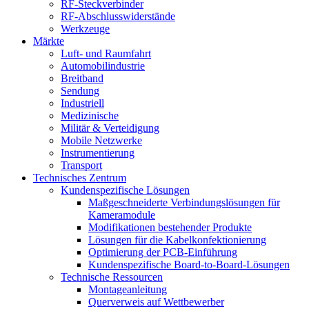
RF-Steckverbinder
RF-Abschlusswiderstände
Werkzeuge
Märkte
Luft- und Raumfahrt
Automobilindustrie
Breitband
Sendung
Industriell
Medizinische
Militär & Verteidigung
Mobile Netzwerke
Instrumentierung
Transport
Technisches Zentrum
Kundenspezifische Lösungen
Maßgeschneiderte Verbindungslösungen für
Kameramodule
Modifikationen bestehender Produkte
Lösungen für die Kabelkonfektionierung
Optimierung der PCB-Einführung
Kundenspezifische Board-to-Board-Lösungen
Technische Ressourcen
Montageanleitung
Querverweis auf Wettbewerber