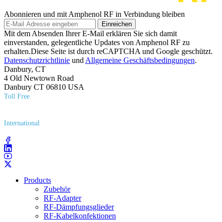
Abonnieren und mit Amphenol RF in Verbindung bleiben
Einreichen
Mit dem Absenden Ihrer E-Mail erklären Sie sich damit
einverstanden, gelegentliche Updates von Amphenol RF zu
erhalten.Diese Seite ist durch reCAPTCHA und Google geschützt.
Datenschutzrichtlinie
und
Allgemeine Geschäftsbedingungen
.
Danbury, CT
4 Old Newtown Road
Danbury CT 06810 USA
Toll Free
(800) 627​-7100
International
(203) 743​-9272
Products
Zubehör
RF-Adapter
RF-Dämpfungsglieder
RF-Kabelkonfektionen