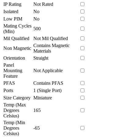
IP Rating
Not Rated
Isolated
No
Low PIM
No
Mating Cycles
500
(Min)
Mil Qualified
Not Mil Qualified
Contains Magnetic
Non Magnetic
Materials
Orientation
Straight
Panel
Mounting
Not Applicable
Feature
PFAS
Contains PFAS
Ports
1 (Single Port)
Size Category
Miniature
Temp (Max
Degrees
165
Celsius)
Temp (Min
Degrees
-65
Celsius)