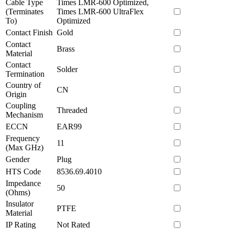
Cable Type
Times LMR-600 Optimized,
(Terminates
Times LMR-600 UltraFlex
To)
Optimized
Contact Finish
Gold
Contact
Brass
Material
Contact
Solder
Termination
Country of
CN
Origin
Coupling
Threaded
Mechanism
ECCN
EAR99
Frequency
11
(Max GHz)
Gender
Plug
HTS Code
8536.69.4010
Impedance
50
(Ohms)
Insulator
PTFE
Material
IP Rating
Not Rated