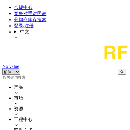
合规中心
竞争对手对照表
分销商库存搜索
登录/注册
中文
No value
产品
市场
资源
工程中心