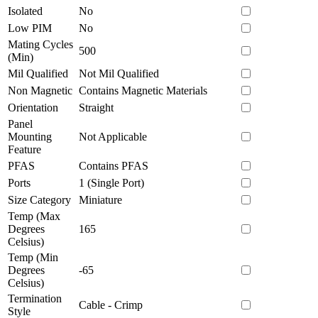
Isolated
No
Low PIM
No
Mating Cycles
500
(Min)
Mil Qualified
Not Mil Qualified
Non Magnetic
Contains Magnetic Materials
Orientation
Straight
Panel
Mounting
Not Applicable
Feature
PFAS
Contains PFAS
Ports
1 (Single Port)
Size Category
Miniature
Temp (Max
Degrees
165
Celsius)
Temp (Min
Degrees
-65
Celsius)
Termination
Cable - Crimp
Style