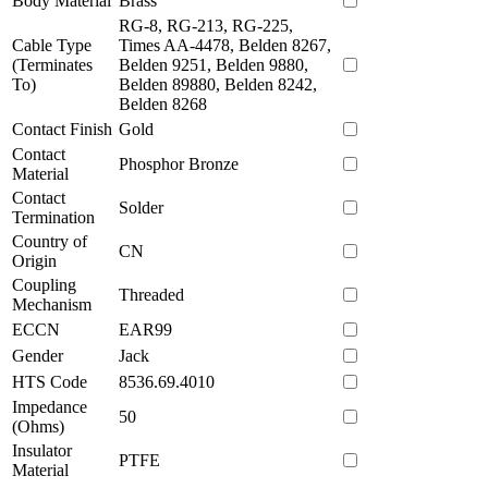
Body Material
Brass
RG-8, RG-213, RG-225,
Cable Type
Times AA-4478, Belden 8267,
(Terminates
Belden 9251, Belden 9880,
To)
Belden 89880, Belden 8242,
Belden 8268
Contact Finish
Gold
Contact
Phosphor Bronze
Material
Contact
Solder
Termination
Country of
CN
Origin
Coupling
Threaded
Mechanism
ECCN
EAR99
Gender
Jack
HTS Code
8536.69.4010
Impedance
50
(Ohms)
Insulator
PTFE
Material