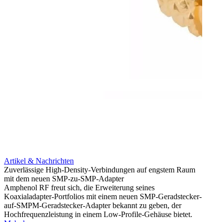
Artikel & Nachrichten
Artik
Zuverlässige High-Density-Verbindungen auf engstem Raum
Optim
mit dem neuen SMP-zu-SMP-Adapter
für k
Amphenol RF freut sich, die Erweiterung seines
Amphe
Koaxialadapter-Portfolios mit einem neuen SMP-Geradstecker-
Produk
auf-SMPM-Geradstecker-Adapter bekannt zu geben, der
RG-17
Hochfrequenzleistung in einem Low-Profile-Gehäuse bietet.
Mehr 