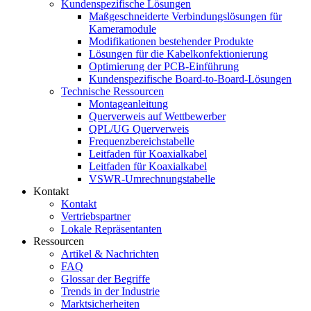
Kundenspezifische Lösungen
Maßgeschneiderte Verbindungslösungen für
Kameramodule
Modifikationen bestehender Produkte
Lösungen für die Kabelkonfektionierung
Optimierung der PCB-Einführung
Kundenspezifische Board-to-Board-Lösungen
Technische Ressourcen
Montageanleitung
Querverweis auf Wettbewerber
QPL/UG Querverweis
Frequenzbereichstabelle
Leitfaden für Koaxialkabel
Leitfaden für Koaxialkabel
VSWR-Umrechnungstabelle
Kontakt
Kontakt
Vertriebspartner
Lokale Repräsentanten
Ressourcen
Artikel & Nachrichten
FAQ
Glossar der Begriffe
Trends in der Industrie
Marktsicherheiten