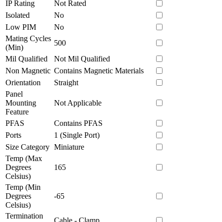
IP Rating
Not Rated
Isolated
No
Low PIM
No
Mating Cycles
500
(Min)
Mil Qualified
Not Mil Qualified
Non Magnetic
Contains Magnetic Materials
Orientation
Straight
Panel
Mounting
Not Applicable
Feature
PFAS
Contains PFAS
Ports
1 (Single Port)
Size Category
Miniature
Temp (Max
Degrees
165
Celsius)
Temp (Min
Degrees
-65
Celsius)
Termination
Cable - Clamp