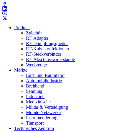
Products
Zubehör
RF-Adapter
RF-Dämpfungsglieder
RF-Kabelkonfektionen
RF-Steckverbinder
RF-Abschlusswiderstände
Werkzeuge
Märkte
Luft- und Raumfahrt
Automobilindustrie
Breitband
Sendung
Industriell
Medizinische
Militär & Verteidigung
Mobile Netzwerke
Instrumentierung
Transport
Technisches Zentrum