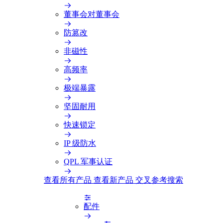
董事会对董事会
防篡改
非磁性
高频率
极端暴露
坚固耐用
快速锁定
IP 级防水
QPL 军事认证
查看所有产品
查看新产品
交叉参考搜索
配件