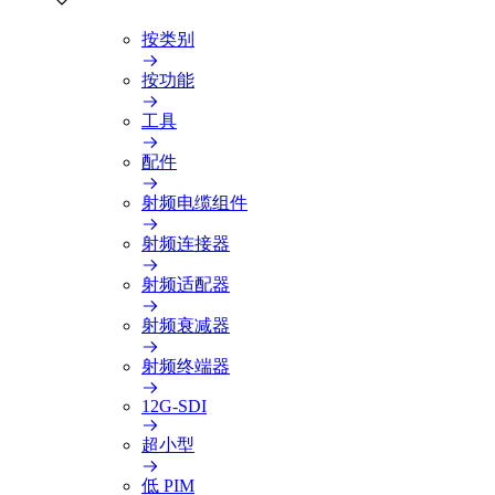
按类别
按功能
工具
配件
射频电缆组件
射频连接器
射频适配器
射频衰减器
射频终端器
12G-SDI
超小型
低 PIM