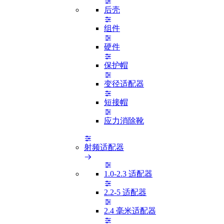
后壳
组件
硬件
保护帽
变径适配器
短接帽
应力消除靴
射频适配器
1.0-2.3 适配器
2.2-5 适配器
2.4 毫米适配器