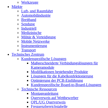
Werkzeuge
Märkte
Luft- und Raumfahrt
Automobilindustrie
Breitband
Sendung
Industriell
Medizinische
Militär & Verteidigung
Mobile Netzwerke
Instrumentierung
Transport
Technisches Zentrum
Kundenspezifische Lösungen
Maßgeschneiderte Verbindungslösungen für
Kameramodule
Modifikationen bestehender Produkte
Lösungen für die Kabelkonfektionierung
Optimierung der PCB-Einführung
Kundenspezifische Board-to-Board-Lösungen
Technische Ressourcen
Montageanleitung
Querverweis auf Wettbewerber
QPL/UG Querverweis
Frequenzbereichstabelle