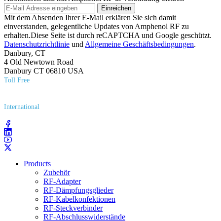
Einreichen
Mit dem Absenden Ihrer E-Mail erklären Sie sich damit
einverstanden, gelegentliche Updates von Amphenol RF zu
erhalten.Diese Seite ist durch reCAPTCHA und Google geschützt.
Datenschutzrichtlinie
und
Allgemeine Geschäftsbedingungen
.
Danbury, CT
4 Old Newtown Road
Danbury CT 06810 USA
Toll Free
(800) 627​-7100
International
(203) 743​-9272
Products
Zubehör
RF-Adapter
RF-Dämpfungsglieder
RF-Kabelkonfektionen
RF-Steckverbinder
RF-Abschlusswiderstände