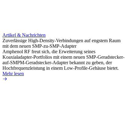
Artikel & Nachrichten
Artik
Zuverlässige High-Density-Verbindungen auf engstem Raum
Optim
mit dem neuen SMP-zu-SMP-Adapter
für k
Amphenol RF freut sich, die Erweiterung seines
Amphe
Koaxialadapter-Portfolios mit einem neuen SMP-Geradstecker-
Produk
auf-SMPM-Geradstecker-Adapter bekannt zu geben, der
RG-17
Hochfrequenzleistung in einem Low-Profile-Gehäuse bietet.
Mehr 
Mehr lesen