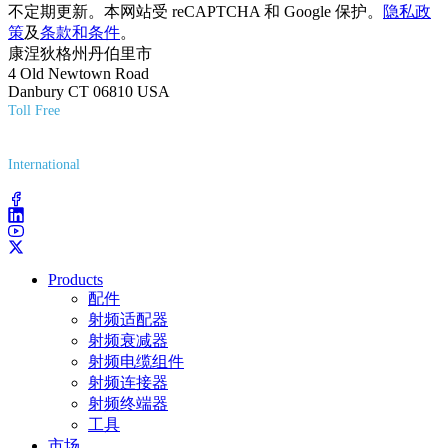
不定期更新。本网站受 reCAPTCHA 和 Google 保护。
隐私政
策
及
条款和条件
。
康涅狄格州丹伯里市
4 Old Newtown Road
Danbury CT 06810 USA
Toll Free
(800) 627-7100
International
(203) 743-9272
Products
配件
射频适配器
射频衰减器
射频电缆组件
射频连接器
射频终端器
工具
市场