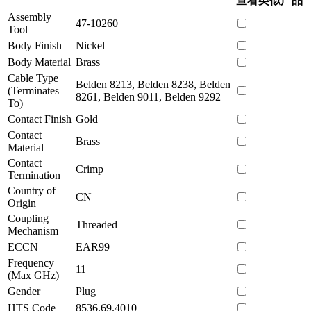
查看类似产品
Assembly
47-10260
Tool
Body Finish
Nickel
Body Material
Brass
Cable Type
Belden 8213, Belden 8238, Belden
(Terminates
8261, Belden 9011, Belden 9292
To)
Contact Finish
Gold
Contact
Brass
Material
Contact
Crimp
Termination
Country of
CN
Origin
Coupling
Threaded
Mechanism
ECCN
EAR99
Frequency
11
(Max GHz)
Gender
Plug
HTS Code
8536.69.4010