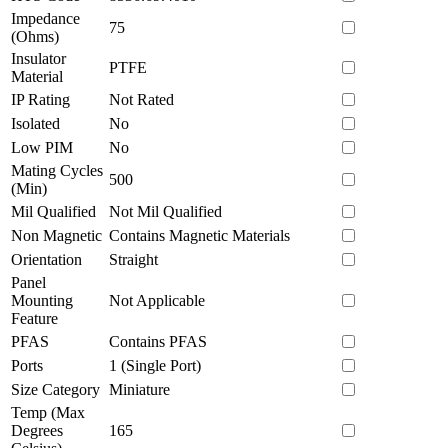
Impedance
75
(Ohms)
Insulator
PTFE
Material
IP Rating
Not Rated
Isolated
No
Low PIM
No
Mating Cycles
500
(Min)
Mil Qualified
Not Mil Qualified
Non Magnetic
Contains Magnetic Materials
Orientation
Straight
Panel
Mounting
Not Applicable
Feature
PFAS
Contains PFAS
Ports
1 (Single Port)
Size Category
Miniature
Temp (Max
Degrees
165