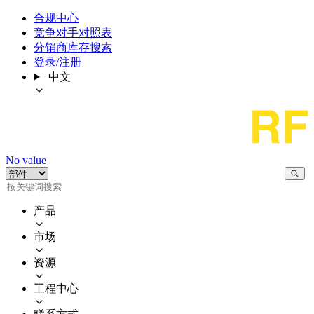
合规中心
竞争对手对照表
分销商库存搜索
登录/注册
中文
No value
产品
市场
资源
工程中心