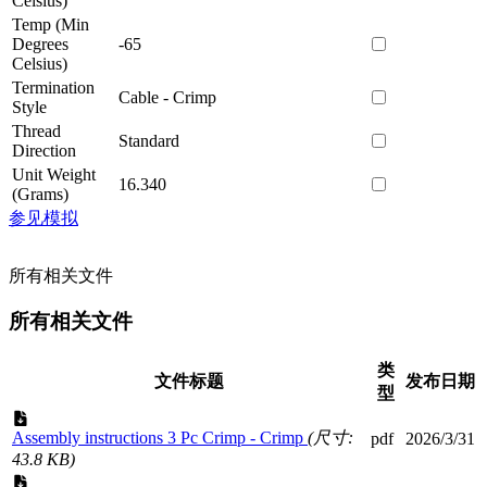
Celsius)
Temp (Min
Degrees
-65
Celsius)
Termination
Cable - Crimp
Style
Thread
Standard
Direction
Unit Weight
16.340
(Grams)
参见模拟
所有相关文件
所有相关文件
类
文件标题
发布日期
型
Assembly instructions 3 Pc Crimp - Crimp
(尺寸:
pdf
2026/3/31
43.8 KB)