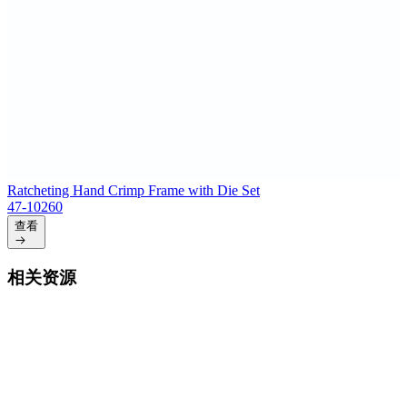
Ratcheting Hand Crimp Frame with Die Set
47-10260
查看
相关资源