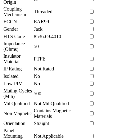
Origin
Coupling
Threaded
Mechanism
ECCN
EAR99
Gender
Jack
HTS Code
8536.69.4010
Impedance
50
(Ohms)
Insulator
PTFE
Material
IP Rating
Not Rated
Isolated
No
Low PIM
No
Mating Cycles
500
(Min)
Mil Qualified
Not Mil Qualified
Contains Magnetic
Non Magnetic
Materials
Orientation
Straight
Panel
Mounting
Not Applicable