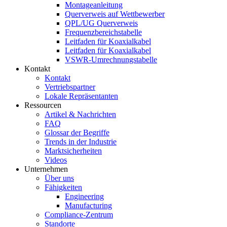
Montageanleitung
Querverweis auf Wettbewerber
QPL/UG Querverweis
Frequenzbereichstabelle
Leitfaden für Koaxialkabel
Leitfaden für Koaxialkabel
VSWR-Umrechnungstabelle
Kontakt
Kontakt
Vertriebspartner
Lokale Repräsentanten
Ressourcen
Artikel & Nachrichten
FAQ
Glossar der Begriffe
Trends in der Industrie
Marktsicherheiten
Videos
Unternehmen
Über uns
Fähigkeiten
Engineering
Manufacturing
Compliance-Zentrum
Standorte