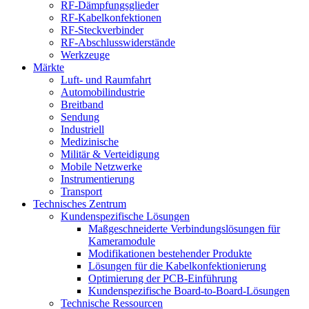
RF-Dämpfungsglieder
RF-Kabelkonfektionen
RF-Steckverbinder
RF-Abschlusswiderstände
Werkzeuge
Märkte
Luft- und Raumfahrt
Automobilindustrie
Breitband
Sendung
Industriell
Medizinische
Militär & Verteidigung
Mobile Netzwerke
Instrumentierung
Transport
Technisches Zentrum
Kundenspezifische Lösungen
Maßgeschneiderte Verbindungslösungen für
Kameramodule
Modifikationen bestehender Produkte
Lösungen für die Kabelkonfektionierung
Optimierung der PCB-Einführung
Kundenspezifische Board-to-Board-Lösungen
Technische Ressourcen