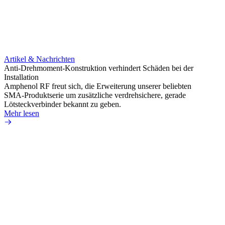
Artikel & Nachrichten
Artik
Anti-Drehmoment-Konstruktion verhindert Schäden bei der
Erweit
Installation
verlu
Amphenol RF freut sich, die Erweiterung unserer beliebten
Amphe
SMA-Produktserie um zusätzliche verdrehsichere, gerade
Produ
Lötsteckverbinder bekannt zu geben.
die fü
Mehr lesen
Mehr 