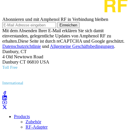
Abonnieren und mit Amphenol RF in Verbindung bleiben
Einreichen
Mit dem Absenden Ihrer E-Mail erklären Sie sich damit
einverstanden, gelegentliche Updates von Amphenol RF zu
erhalten.Diese Seite ist durch reCAPTCHA und Google geschützt.
Datenschutzrichtlinie
und
Allgemeine Geschäftsbedingungen
.
Danbury, CT
4 Old Newtown Road
Danbury CT 06810 USA
Toll Free
(800) 627​-7100
International
(203) 743​-9272
Products
Zubehör
RF-Adapter