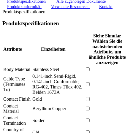
Produktspezifikationen
Alle zugehörigen Dokumente
Produktkonformität
Verwandte Ressourcen
Kontakt
Produktspezifikationen
Produktspezifikationen
Siehe Simular
Wählen Sie die
nachstehenden
Attribute
Einzelheiten
Attribute, um
ähnliche Produkte
anzuzeigen
Body Material
Stainless Steel
0.141-inch Semi-Rigid,
Cable Type
0.141-inch Conformable,
(Terminates
RG-402, Times Tflex 402,
To)
Belden 1673A
Contact Finish
Gold
Contact
Beryllium Copper
Material
Contact
Solder
Termination
Country of
CN