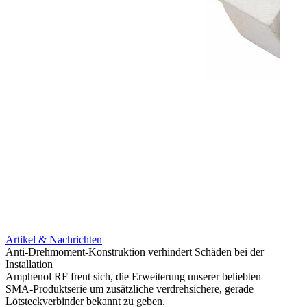
Artikel & Nachrichten
Artik
Anti-Drehmoment-Konstruktion verhindert Schäden bei der
Erweit
Installation
verlu
Amphenol RF freut sich, die Erweiterung unserer beliebten
Amphe
SMA-Produktserie um zusätzliche verdrehsichere, gerade
Produ
Lötsteckverbinder bekannt zu geben.
die fü