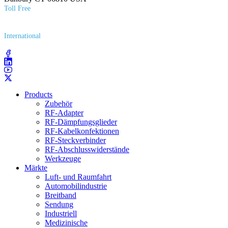
Toll Free
(800) 627​-7100
International
(203) 743​-9272
Products
Zubehör
RF-Adapter
RF-Dämpfungsglieder
RF-Kabelkonfektionen
RF-Steckverbinder
RF-Abschlusswiderstände
Werkzeuge
Märkte
Luft- und Raumfahrt
Automobilindustrie
Breitband
Sendung
Industriell
Medizinische