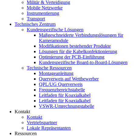
Militär & Verteidigung
Mobile Netzwerke
Instrumentierung
Transport
Technisches Zentrum
Kundenspezifische Lösungen
Maßgeschneiderte Verbindungslösungen für
Kameramodule
Modifikationen bestehender Produkte
Lösungen für die Kabelkonfektionierung
Optimierung der PCB-Einführung
Kundenspezifische Board-to-Board-Lösungen
Technische Ressourcen
Montageanleitung
Querverweis auf Wettbewerber
QPL/UG Querverweis
Frequenzbereichstabelle
Leitfaden für Koaxialkabel
Leitfaden für Koaxialkabel
VSWR-Umrechnungstabelle
Kontakt
Kontakt
Vertriebspartner
Lokale Repräsentanten
Ressourcen