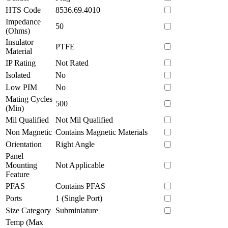
HTS Code
8536.69.4010
Impedance
50
(Ohms)
Insulator
PTFE
Material
IP Rating
Not Rated
Isolated
No
Low PIM
No
Mating Cycles
500
(Min)
Mil Qualified
Not Mil Qualified
Non Magnetic
Contains Magnetic Materials
Orientation
Right Angle
Panel
Mounting
Not Applicable
Feature
PFAS
Contains PFAS
Ports
1 (Single Port)
Size Category
Subminiature
Temp (Max