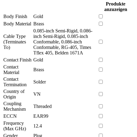
Produkte
anzuzeigen
Body Finish
Gold
Body Material
Brass
0.085-inch Semi-Rigid, 0.086-
Cable Type
inch Semi-Rigid, 0.085-inch
(Terminates
Conformable, 0.086-inch
To)
Conformable, RG-405, Times
Tflex 405, Belden 1671A
Contact Finish
Gold
Contact
Brass
Material
Contact
Solder
Termination
Country of
VN
Origin
Coupling
Threaded
Mechanism
ECCN
EAR99
Frequency
12.4
(Max GHz)
Gender
Plug