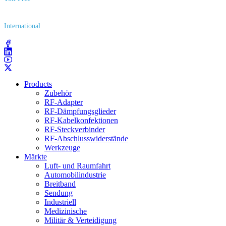
(800) 627​-7100
International
(203) 743​-9272
Products
Zubehör
RF-Adapter
RF-Dämpfungsglieder
RF-Kabelkonfektionen
RF-Steckverbinder
RF-Abschlusswiderstände
Werkzeuge
Märkte
Luft- und Raumfahrt
Automobilindustrie
Breitband
Sendung
Industriell
Medizinische
Militär & Verteidigung