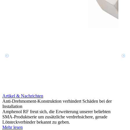
Artikel & Nachrichten
Artik
Anti-Drehmoment-Konstruktion verhindert Schäden bei der
Erweit
Installation
verlu
Amphenol RF freut sich, die Erweiterung unserer beliebten
Amphe
SMA-Produktserie um zusätzliche verdrehsichere, gerade
Produ
Lötsteckverbinder bekannt zu geben.
die fü
Mehr lesen
Mehr 