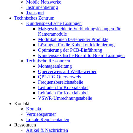
Mobile Netzwerke
Instrumentierung
Transport
Technisches Zentrum
Kundenspezifische Lösungen
Maßgeschneiderte Verbindungslösungen für
Kameramodule
Modifikationen bestehender Produkte
Lösungen für die Kabelkonfektionierung
Optimierung der PCB-Einführung
Kundenspezifische Board-to-Board-Lösungen
Technische Ressourcen
Montageanleitung
Querverweis auf Wettbewerber
QPL/UG Querverweis
Frequenzbereichstabelle
Leitfaden für Koaxialkabel
Leitfaden für Koaxialkabel
VSWR-Umrechnungstabelle
Kontakt
Kontakt
Vertriebspartner
Lokale Repräsentanten
Ressourcen
Artikel & Nachrichten