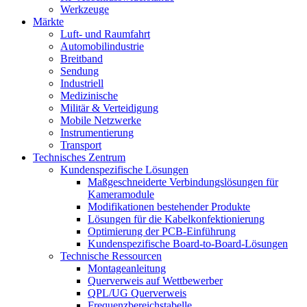
Werkzeuge
Märkte
Luft- und Raumfahrt
Automobilindustrie
Breitband
Sendung
Industriell
Medizinische
Militär & Verteidigung
Mobile Netzwerke
Instrumentierung
Transport
Technisches Zentrum
Kundenspezifische Lösungen
Maßgeschneiderte Verbindungslösungen für
Kameramodule
Modifikationen bestehender Produkte
Lösungen für die Kabelkonfektionierung
Optimierung der PCB-Einführung
Kundenspezifische Board-to-Board-Lösungen
Technische Ressourcen
Montageanleitung
Querverweis auf Wettbewerber
QPL/UG Querverweis
Frequenzbereichstabelle