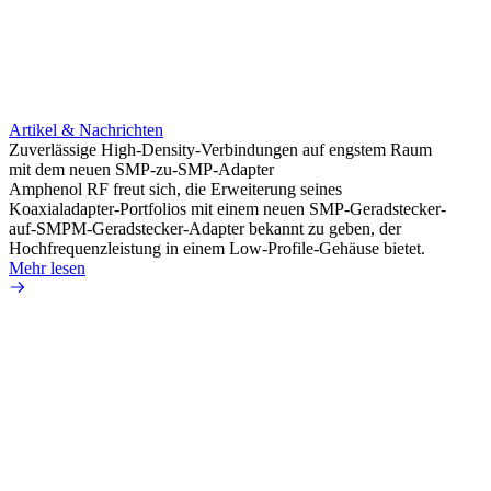
Artikel & Nachrichten
Artik
Zuverlässige High-Density-Verbindungen auf engstem Raum
Optim
mit dem neuen SMP-zu-SMP-Adapter
für k
Amphenol RF freut sich, die Erweiterung seines
Amphe
Koaxialadapter-Portfolios mit einem neuen SMP-Geradstecker-
Produk
auf-SMPM-Geradstecker-Adapter bekannt zu geben, der
RG-17
Hochfrequenzleistung in einem Low-Profile-Gehäuse bietet.
Mehr 
Mehr lesen