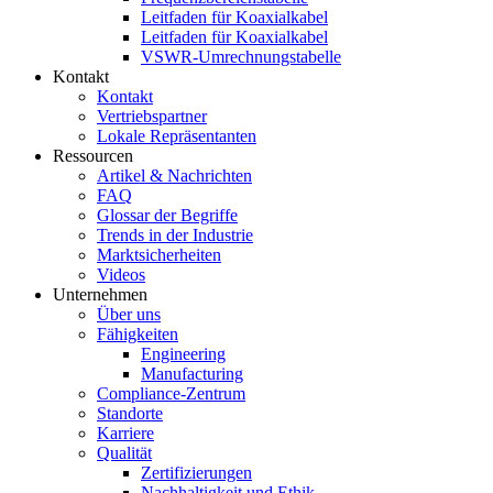
Leitfaden für Koaxialkabel
Leitfaden für Koaxialkabel
VSWR-Umrechnungstabelle
Kontakt
Kontakt
Vertriebspartner
Lokale Repräsentanten
Ressourcen
Artikel & Nachrichten
FAQ
Glossar der Begriffe
Trends in der Industrie
Marktsicherheiten
Videos
Unternehmen
Über uns
Fähigkeiten
Engineering
Manufacturing
Compliance-Zentrum
Standorte
Karriere
Qualität
Zertifizierungen
Nachhaltigkeit und Ethik