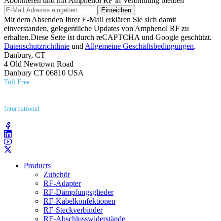
Abonnieren und mit Amphenol RF in Verbindung bleiben
Einreichen
Mit dem Absenden Ihrer E-Mail erklären Sie sich damit
einverstanden, gelegentliche Updates von Amphenol RF zu
erhalten.Diese Seite ist durch reCAPTCHA und Google geschützt.
Datenschutzrichtlinie
und
Allgemeine Geschäftsbedingungen
.
Danbury, CT
4 Old Newtown Road
Danbury CT 06810 USA
Toll Free
(800) 627​-7100
International
(203) 743​-9272
Products
Zubehör
RF-Adapter
RF-Dämpfungsglieder
RF-Kabelkonfektionen
RF-Steckverbinder
RF-Abschlusswiderstände