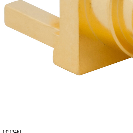
132134RP