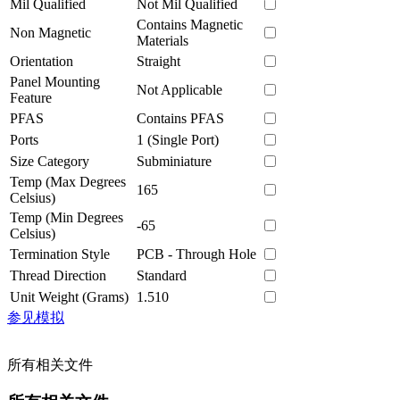
Mil Qualified
Not Mil Qualified
Contains Magnetic
Non Magnetic
Materials
Orientation
Straight
Panel Mounting
Not Applicable
Feature
PFAS
Contains PFAS
Ports
1 (Single Port)
Size Category
Subminiature
Temp (Max Degrees
165
Celsius)
Temp (Min Degrees
-65
Celsius)
Termination Style
PCB - Through Hole
Thread Direction
Standard
Unit Weight (Grams)
1.510
参见模拟
所有相关文件