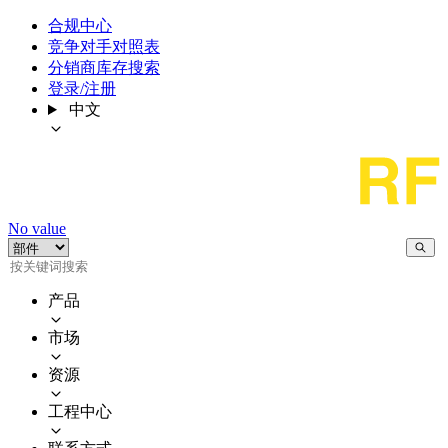
合规中心
竞争对手对照表
分销商库存搜索
登录/注册
中文
No value
产品
市场
资源
工程中心