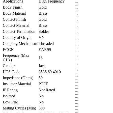
Applications
High Frequency
Body Finish
Gold
Body Material
Brass
Contact Finish
Gold
Contact Material
Brass
Contact Termination
Solder
Country of Origin
VN
Coupling Mechanism
Threaded
ECCN
EAR99
Frequency (Max
18
GHz)
Gender
Jack
HTS Code
8536.69.4010
Impedance (Ohms)
50
Insulator Material
PTFE
IP Rating
Not Rated
Isolated
No
Low PIM
No
Mating Cycles (Min)
500