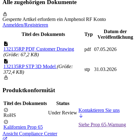
Alle zugehörigen Dokumente
Gesperrte Artikel erfordern ein Amphenol RF Konto
Anmelden/Registrieren
Datum der
Titel des Dokuments
Typ
Veröffentlichung
132135RP PDF Customer Drawing
pdf
07.05.2026
(Größe: 67,2 KB)
132135RP STP 3D Model
(Größe:
stp
31.03.2026
372,4 KB)
Produktkonformität
Titel des Dokuments
Status
Kontaktieren Sie uns
Under Review
RoHS
Siehe Prop 65-Warnung
Kalifornien Prop 65
Ansicht Compliance Center