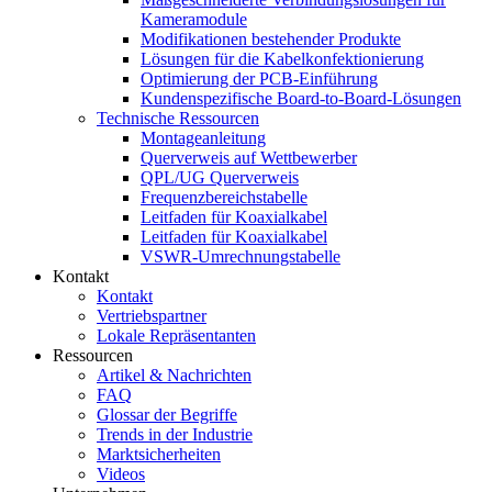
Kameramodule
Modifikationen bestehender Produkte
Lösungen für die Kabelkonfektionierung
Optimierung der PCB-Einführung
Kundenspezifische Board-to-Board-Lösungen
Technische Ressourcen
Montageanleitung
Querverweis auf Wettbewerber
QPL/UG Querverweis
Frequenzbereichstabelle
Leitfaden für Koaxialkabel
Leitfaden für Koaxialkabel
VSWR-Umrechnungstabelle
Kontakt
Kontakt
Vertriebspartner
Lokale Repräsentanten
Ressourcen
Artikel & Nachrichten
FAQ
Glossar der Begriffe
Trends in der Industrie
Marktsicherheiten
Videos