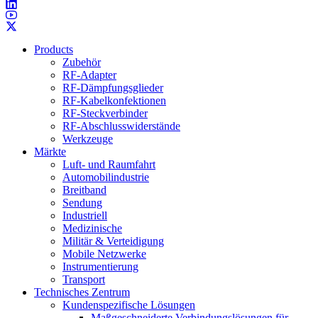
Products
Zubehör
RF-Adapter
RF-Dämpfungsglieder
RF-Kabelkonfektionen
RF-Steckverbinder
RF-Abschlusswiderstände
Werkzeuge
Märkte
Luft- und Raumfahrt
Automobilindustrie
Breitband
Sendung
Industriell
Medizinische
Militär & Verteidigung
Mobile Netzwerke
Instrumentierung
Transport
Technisches Zentrum
Kundenspezifische Lösungen
Maßgeschneiderte Verbindungslösungen für