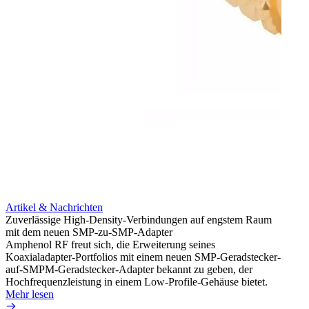
Artikel & Nachrichten
Artik
Zuverlässige High-Density-Verbindungen auf engstem Raum
Optim
mit dem neuen SMP-zu-SMP-Adapter
für k
Amphenol RF freut sich, die Erweiterung seines
Amphe
Koaxialadapter-Portfolios mit einem neuen SMP-Geradstecker-
Produk
auf-SMPM-Geradstecker-Adapter bekannt zu geben, der
RG-17
Hochfrequenzleistung in einem Low-Profile-Gehäuse bietet.
Mehr 
Mehr lesen