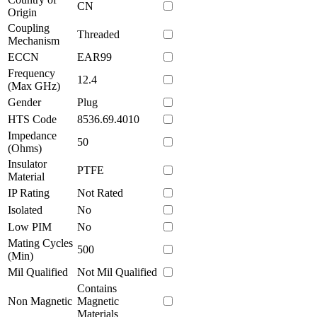
CN
Origin
Coupling
Threaded
Mechanism
ECCN
EAR99
Frequency
12.4
(Max GHz)
Gender
Plug
HTS Code
8536.69.4010
Impedance
50
(Ohms)
Insulator
PTFE
Material
IP Rating
Not Rated
Isolated
No
Low PIM
No
Mating Cycles
500
(Min)
Mil Qualified
Not Mil Qualified
Contains
Non Magnetic
Magnetic
Materials