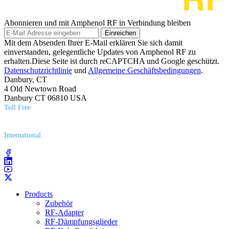
Abonnieren und mit Amphenol RF in Verbindung bleiben
Einreichen
Mit dem Absenden Ihrer E-Mail erklären Sie sich damit
einverstanden, gelegentliche Updates von Amphenol RF zu
erhalten.Diese Seite ist durch reCAPTCHA und Google geschützt.
Datenschutzrichtlinie
und
Allgemeine Geschäftsbedingungen
.
Danbury, CT
4 Old Newtown Road
Danbury CT 06810 USA
Toll Free
(800) 627​-7100
International
(203) 743​-9272
Products
Zubehör
RF-Adapter
RF-Dämpfungsglieder