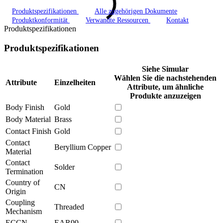
Produktspezifikationen
Alle zugehörigen Dokumente
Produktkonformität
Verwandte Ressourcen
Kontakt
Produktspezifikationen
Produktspezifikationen
Siehe Simular
Wählen Sie die nachstehenden
Attribute
Einzelheiten
Attribute, um ähnliche
Produkte anzuzeigen
Body Finish
Gold
Body Material
Brass
Contact Finish
Gold
Contact
Beryllium Copper
Material
Contact
Solder
Termination
Country of
CN
Origin
Coupling
Threaded
Mechanism
ECCN
EAR99