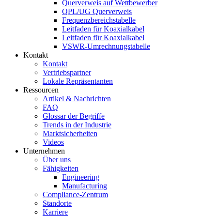
Querverweis auf Wettbewerber
QPL/UG Querverweis
Frequenzbereichstabelle
Leitfaden für Koaxialkabel
Leitfaden für Koaxialkabel
VSWR-Umrechnungstabelle
Kontakt
Kontakt
Vertriebspartner
Lokale Repräsentanten
Ressourcen
Artikel & Nachrichten
FAQ
Glossar der Begriffe
Trends in der Industrie
Marktsicherheiten
Videos
Unternehmen
Über uns
Fähigkeiten
Engineering
Manufacturing
Compliance-Zentrum
Standorte
Karriere