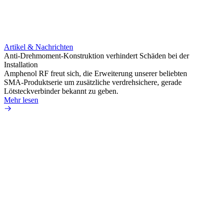
Artikel & Nachrichten
Artik
Anti-Drehmoment-Konstruktion verhindert Schäden bei der
Erweit
Installation
verlu
Amphenol RF freut sich, die Erweiterung unserer beliebten
Amphe
SMA-Produktserie um zusätzliche verdrehsichere, gerade
Produ
Lötsteckverbinder bekannt zu geben.
die fü
Mehr lesen
Mehr 