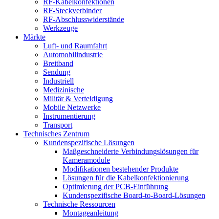
RF-Kabelkonfektionen
RF-Steckverbinder
RF-Abschlusswiderstände
Werkzeuge
Märkte
Luft- und Raumfahrt
Automobilindustrie
Breitband
Sendung
Industriell
Medizinische
Militär & Verteidigung
Mobile Netzwerke
Instrumentierung
Transport
Technisches Zentrum
Kundenspezifische Lösungen
Maßgeschneiderte Verbindungslösungen für
Kameramodule
Modifikationen bestehender Produkte
Lösungen für die Kabelkonfektionierung
Optimierung der PCB-Einführung
Kundenspezifische Board-to-Board-Lösungen
Technische Ressourcen
Montageanleitung