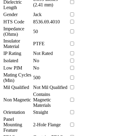
Dielectric
(2.41 mm)
Length
Gender
Jack
HTS Code
8536.69.4010
Impedance
50
(Ohms)
Insulator
PTFE
Material
IP Rating
Not Rated
Isolated
No
Low PIM
No
Mating Cycles
500
(Min)
Mil Qualified
Not Mil Qualified
Contains
Non Magnetic
Magnetic
Materials
Orientation
Straight
Panel
Mounting
2-Hole Flange
Feature