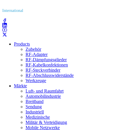
International
(203) 743​-9272
Products
Zubehör
RF-Adapter
RF-Dämpfungsglieder
RF-Kabelkonfektionen
RF-Steckverbinder
RF-Abschlusswiderstände
Werkzeuge
Märkte
Luft- und Raumfahrt
Automobilindustrie
Breitband
Sendung
Industriell
Medizinische
Militär & Verteidigung
Mobile Netzwerke