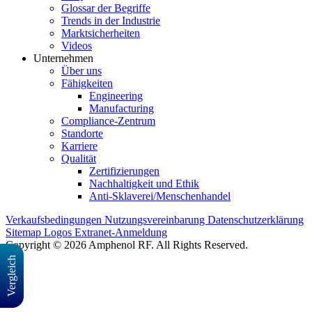
Glossar der Begriffe
Trends in der Industrie
Marktsicherheiten
Videos
Unternehmen
Über uns
Fähigkeiten
Engineering
Manufacturing
Compliance-Zentrum
Standorte
Karriere
Qualität
Zertifizierungen
Nachhaltigkeit und Ethik
Anti-Sklaverei/Menschenhandel
Verkaufsbedingungen
Nutzungsvereinbarung
Datenschutzerklärung
Sitemap
Logos
Extranet-Anmeldung
Copyright © 2026 Amphenol RF. All Rights Reserved.
Vergleich