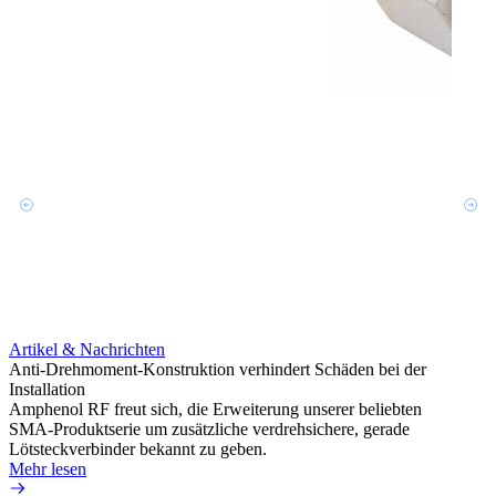
Artikel & Nachrichten
Artik
Anti-Drehmoment-Konstruktion verhindert Schäden bei der
Erweit
Installation
verlu
Amphenol RF freut sich, die Erweiterung unserer beliebten
Amphe
SMA-Produktserie um zusätzliche verdrehsichere, gerade
Produ
Lötsteckverbinder bekannt zu geben.
die fü
Mehr lesen
Mehr 