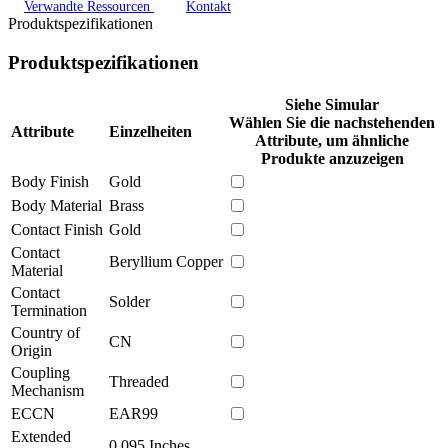
Verwandte Ressourcen
Kontakt
Produktspezifikationen
Produktspezifikationen
Siehe Simular
Wählen Sie die nachstehenden
Attribute
Einzelheiten
Attribute, um ähnliche
Produkte anzuzeigen
Body Finish
Gold
Body Material
Brass
Contact Finish
Gold
Contact
Beryllium Copper
Material
Contact
Solder
Termination
Country of
CN
Origin
Coupling
Threaded
Mechanism
ECCN
EAR99
Extended
0.095 Inches