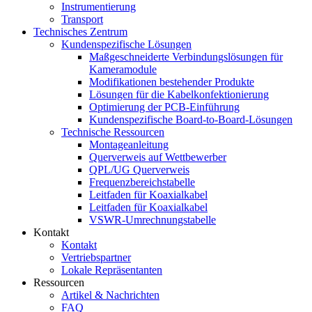
Instrumentierung
Transport
Technisches Zentrum
Kundenspezifische Lösungen
Maßgeschneiderte Verbindungslösungen für
Kameramodule
Modifikationen bestehender Produkte
Lösungen für die Kabelkonfektionierung
Optimierung der PCB-Einführung
Kundenspezifische Board-to-Board-Lösungen
Technische Ressourcen
Montageanleitung
Querverweis auf Wettbewerber
QPL/UG Querverweis
Frequenzbereichstabelle
Leitfaden für Koaxialkabel
Leitfaden für Koaxialkabel
VSWR-Umrechnungstabelle
Kontakt
Kontakt
Vertriebspartner
Lokale Repräsentanten
Ressourcen
Artikel & Nachrichten
FAQ