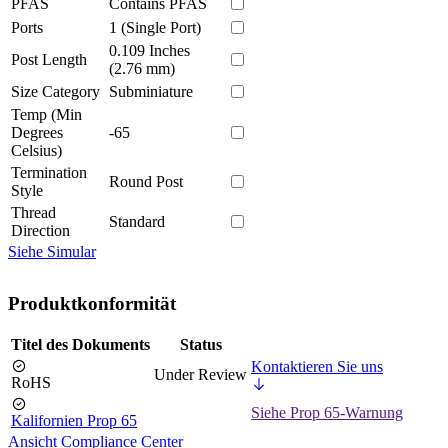
PFAS
Contains PFAS
Ports
1 (Single Port)
0.109 Inches
Post Length
(2.76 mm)
Size Category
Subminiature
Temp (Min
Degrees
-65
Celsius)
Termination
Round Post
Style
Thread
Standard
Direction
Siehe Simular
Produktkonformität
Titel des Dokuments
Status
Kontaktieren Sie uns
Under Review
RoHS
Siehe Prop 65-Warnung
Kalifornien Prop 65
Ansicht Compliance Center