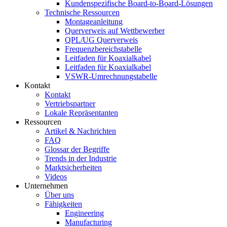
Kundenspezifische Board-to-Board-Lösungen
Technische Ressourcen
Montageanleitung
Querverweis auf Wettbewerber
QPL/UG Querverweis
Frequenzbereichstabelle
Leitfaden für Koaxialkabel
Leitfaden für Koaxialkabel
VSWR-Umrechnungstabelle
Kontakt
Kontakt
Vertriebspartner
Lokale Repräsentanten
Ressourcen
Artikel & Nachrichten
FAQ
Glossar der Begriffe
Trends in der Industrie
Marktsicherheiten
Videos
Unternehmen
Über uns
Fähigkeiten
Engineering
Manufacturing