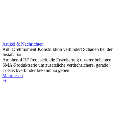
Artikel & Nachrichten
Artik
Anti-Drehmoment-Konstruktion verhindert Schäden bei der
Erweit
Installation
verlu
Amphenol RF freut sich, die Erweiterung unserer beliebten
Amphe
SMA-Produktserie um zusätzliche verdrehsichere, gerade
Produ
Lötsteckverbinder bekannt zu geben.
die fü
Mehr lesen
Mehr 