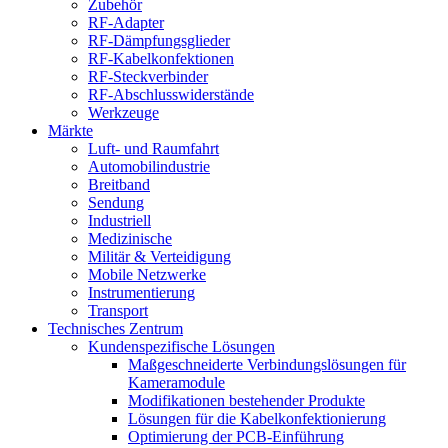
Zubehör
RF-Adapter
RF-Dämpfungsglieder
RF-Kabelkonfektionen
RF-Steckverbinder
RF-Abschlusswiderstände
Werkzeuge
Märkte
Luft- und Raumfahrt
Automobilindustrie
Breitband
Sendung
Industriell
Medizinische
Militär & Verteidigung
Mobile Netzwerke
Instrumentierung
Transport
Technisches Zentrum
Kundenspezifische Lösungen
Maßgeschneiderte Verbindungslösungen für
Kameramodule
Modifikationen bestehender Produkte
Lösungen für die Kabelkonfektionierung
Optimierung der PCB-Einführung