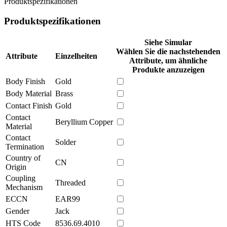
Produktspezifikationen
Produktspezifikationen
Siehe Simular
Wählen Sie die nachstehenden
Attribute
Einzelheiten
Attribute, um ähnliche
Produkte anzuzeigen
Body Finish
Gold
Body Material
Brass
Contact Finish
Gold
Contact
Beryllium Copper
Material
Contact
Solder
Termination
Country of
CN
Origin
Coupling
Threaded
Mechanism
ECCN
EAR99
Gender
Jack
HTS Code
8536.69.4010