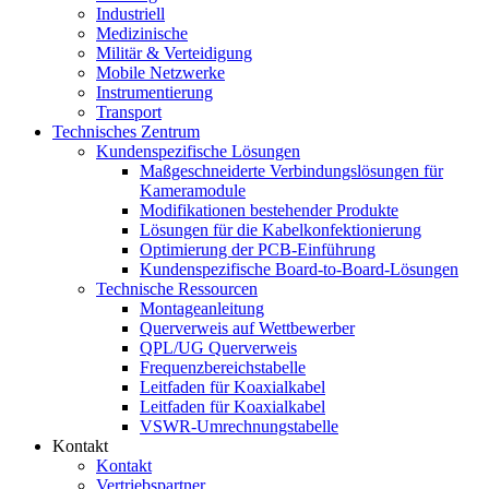
Industriell
Medizinische
Militär & Verteidigung
Mobile Netzwerke
Instrumentierung
Transport
Technisches Zentrum
Kundenspezifische Lösungen
Maßgeschneiderte Verbindungslösungen für
Kameramodule
Modifikationen bestehender Produkte
Lösungen für die Kabelkonfektionierung
Optimierung der PCB-Einführung
Kundenspezifische Board-to-Board-Lösungen
Technische Ressourcen
Montageanleitung
Querverweis auf Wettbewerber
QPL/UG Querverweis
Frequenzbereichstabelle
Leitfaden für Koaxialkabel
Leitfaden für Koaxialkabel
VSWR-Umrechnungstabelle
Kontakt
Kontakt
Vertriebspartner