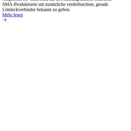
SMA-Produktserie um zusätzliche verdrehsichere, gerade
Produ
Lötsteckverbinder bekannt zu geben.
die fü
Mehr lesen
Mehr 