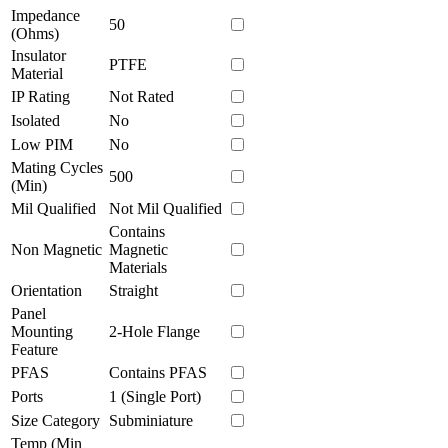
Impedance
50
(Ohms)
Insulator
PTFE
Material
IP Rating
Not Rated
Isolated
No
Low PIM
No
Mating Cycles
500
(Min)
Mil Qualified
Not Mil Qualified
Contains
Non Magnetic
Magnetic
Materials
Orientation
Straight
Panel
Mounting
2-Hole Flange
Feature
PFAS
Contains PFAS
Ports
1 (Single Port)
Size Category
Subminiature
Temp (Min