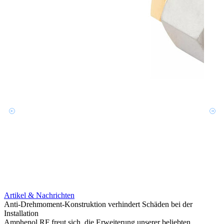
Artikel & Nachrichten
Artik
Anti-Drehmoment-Konstruktion verhindert Schäden bei der
Erweit
Installation
verlu
Amphenol RF freut sich, die Erweiterung unserer beliebten
Amphe