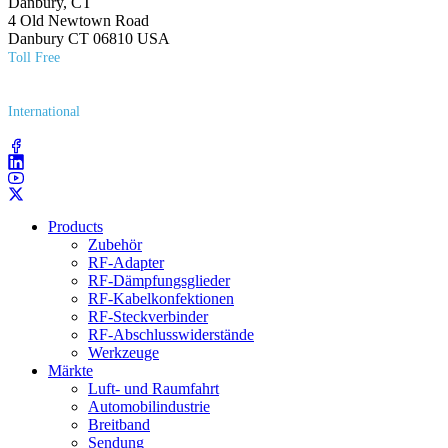
Danbury, CT
4 Old Newtown Road
Danbury CT 06810 USA
Toll Free
(800) 627​-7100
International
(203) 743​-9272
Products
Zubehör
RF-Adapter
RF-Dämpfungsglieder
RF-Kabelkonfektionen
RF-Steckverbinder
RF-Abschlusswiderstände
Werkzeuge
Märkte
Luft- und Raumfahrt
Automobilindustrie
Breitband
Sendung