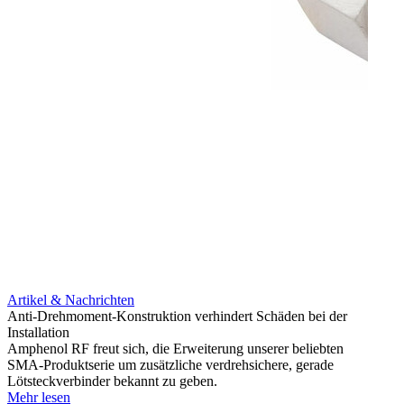
Artikel & Nachrichten
Artik
Anti-Drehmoment-Konstruktion verhindert Schäden bei der
Erweit
Installation
verlu
Amphenol RF freut sich, die Erweiterung unserer beliebten
Amphe
SMA-Produktserie um zusätzliche verdrehsichere, gerade
Produ
Lötsteckverbinder bekannt zu geben.
die fü
Mehr lesen
Mehr 