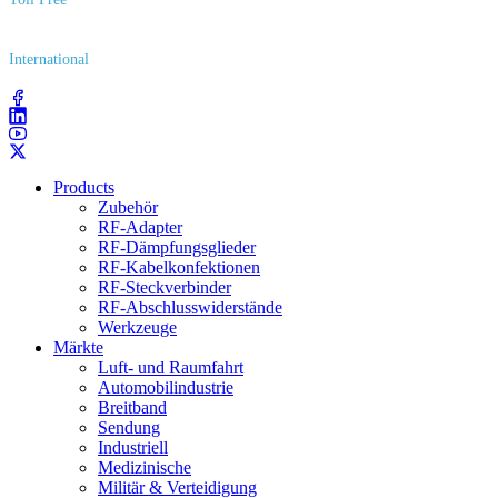
(800) 627​-7100
International
(203) 743​-9272
Products
Zubehör
RF-Adapter
RF-Dämpfungsglieder
RF-Kabelkonfektionen
RF-Steckverbinder
RF-Abschlusswiderstände
Werkzeuge
Märkte
Luft- und Raumfahrt
Automobilindustrie
Breitband
Sendung
Industriell
Medizinische
Militär & Verteidigung