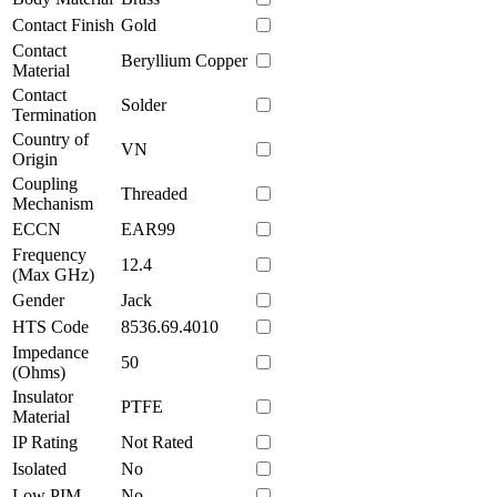
Contact Finish
Gold
Contact
Beryllium Copper
Material
Contact
Solder
Termination
Country of
VN
Origin
Coupling
Threaded
Mechanism
ECCN
EAR99
Frequency
12.4
(Max GHz)
Gender
Jack
HTS Code
8536.69.4010
Impedance
50
(Ohms)
Insulator
PTFE
Material
IP Rating
Not Rated
Isolated
No
Low PIM
No