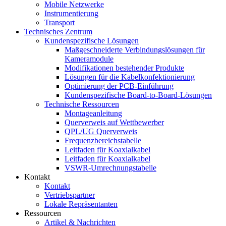
Mobile Netzwerke
Instrumentierung
Transport
Technisches Zentrum
Kundenspezifische Lösungen
Maßgeschneiderte Verbindungslösungen für
Kameramodule
Modifikationen bestehender Produkte
Lösungen für die Kabelkonfektionierung
Optimierung der PCB-Einführung
Kundenspezifische Board-to-Board-Lösungen
Technische Ressourcen
Montageanleitung
Querverweis auf Wettbewerber
QPL/UG Querverweis
Frequenzbereichstabelle
Leitfaden für Koaxialkabel
Leitfaden für Koaxialkabel
VSWR-Umrechnungstabelle
Kontakt
Kontakt
Vertriebspartner
Lokale Repräsentanten
Ressourcen
Artikel & Nachrichten