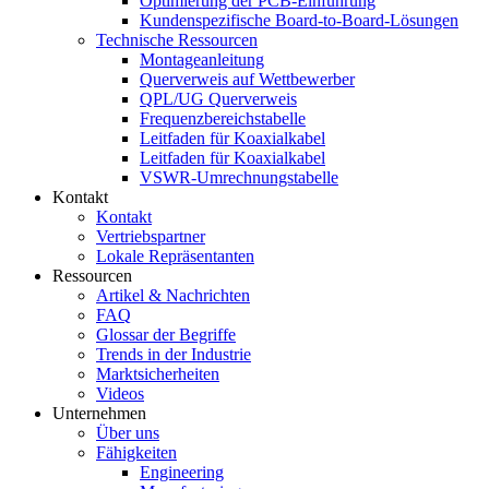
Optimierung der PCB-Einführung
Kundenspezifische Board-to-Board-Lösungen
Technische Ressourcen
Montageanleitung
Querverweis auf Wettbewerber
QPL/UG Querverweis
Frequenzbereichstabelle
Leitfaden für Koaxialkabel
Leitfaden für Koaxialkabel
VSWR-Umrechnungstabelle
Kontakt
Kontakt
Vertriebspartner
Lokale Repräsentanten
Ressourcen
Artikel & Nachrichten
FAQ
Glossar der Begriffe
Trends in der Industrie
Marktsicherheiten
Videos
Unternehmen
Über uns
Fähigkeiten
Engineering