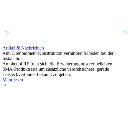
Artikel & Nachrichten
Artik
Anti-Drehmoment-Konstruktion verhindert Schäden bei der
Erweit
Installation
verlu
Amphenol RF freut sich, die Erweiterung unserer beliebten
Amphe
SMA-Produktserie um zusätzliche verdrehsichere, gerade
Produ
Lötsteckverbinder bekannt zu geben.
die fü
Mehr lesen
Mehr 