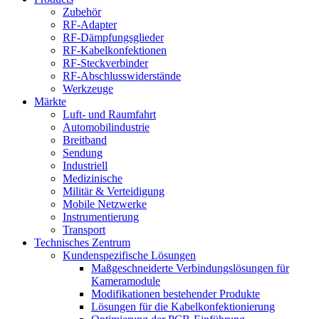
Zubehör
RF-Adapter
RF-Dämpfungsglieder
RF-Kabelkonfektionen
RF-Steckverbinder
RF-Abschlusswiderstände
Werkzeuge
Märkte
Luft- und Raumfahrt
Automobilindustrie
Breitband
Sendung
Industriell
Medizinische
Militär & Verteidigung
Mobile Netzwerke
Instrumentierung
Transport
Technisches Zentrum
Kundenspezifische Lösungen
Maßgeschneiderte Verbindungslösungen für
Kameramodule
Modifikationen bestehender Produkte
Lösungen für die Kabelkonfektionierung