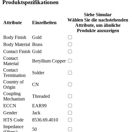
Produktspezifikationen
Siehe Simular
Wählen Sie die nachstehenden
Attribute
Einzelheiten
Attribute, um ähnliche
Produkte anzuzeigen
Body Finish
Gold
Body Material
Brass
Contact Finish
Gold
Contact
Beryllium Copper
Material
Contact
Solder
Termination
Country of
CN
Origin
Coupling
Threaded
Mechanism
ECCN
EAR99
Gender
Jack
HTS Code
8536.69.4010
Impedance
50
(Ohms)