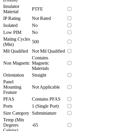
Insulator
PTFE
Material
IP Rating
Not Rated
Isolated
No
Low PIM
No
Mating Cycles
500
(Min)
Mil Qualified
Not Mil Qualified
Contains
Non Magnetic
Magnetic
Materials
Orientation
Straight
Panel
Mounting
Not Applicable
Feature
PFAS
Contains PFAS
Ports
1 (Single Port)
Size Category
Subminiature
Temp (Min
Degrees
-65
Celsius)