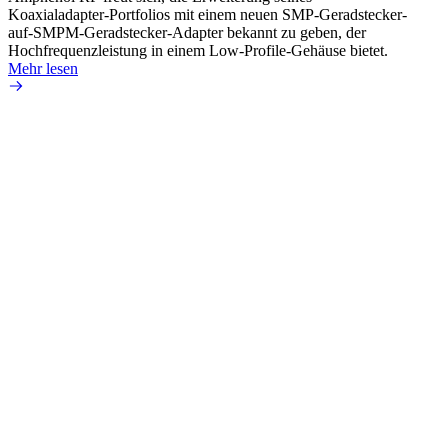
Koaxialadapter-Portfolios mit einem neuen SMP-Geradstecker-
Produk
auf-SMPM-Geradstecker-Adapter bekannt zu geben, der
RG-17
Hochfrequenzleistung in einem Low-Profile-Gehäuse bietet.
Mehr 
Mehr lesen