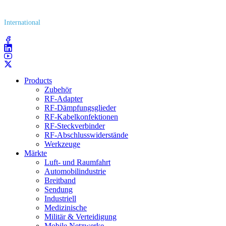
(800) 627​-7100
International
(203) 743​-9272
Products
Zubehör
RF-Adapter
RF-Dämpfungsglieder
RF-Kabelkonfektionen
RF-Steckverbinder
RF-Abschlusswiderstände
Werkzeuge
Märkte
Luft- und Raumfahrt
Automobilindustrie
Breitband
Sendung
Industriell
Medizinische
Militär & Verteidigung
Mobile Netzwerke