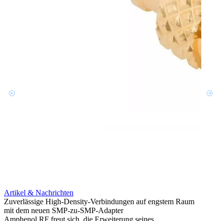
Artikel & Nachrichten
Artik
Zuverlässige High-Density-Verbindungen auf engstem Raum
Optim
mit dem neuen SMP-zu-SMP-Adapter
für k
Amphenol RF freut sich, die Erweiterung seines
Amphe