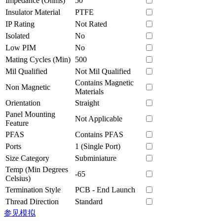
Impedance (Ohms)
50
Insulator Material
PTFE
IP Rating
Not Rated
Isolated
No
Low PIM
No
Mating Cycles (Min)
500
Mil Qualified
Not Mil Qualified
Contains Magnetic
Non Magnetic
Materials
Orientation
Straight
Panel Mounting
Not Applicable
Feature
PFAS
Contains PFAS
Ports
1 (Single Port)
Size Category
Subminiature
Temp (Min Degrees
-65
Celsius)
Termination Style
PCB - End Launch
Thread Direction
Standard
参见模拟