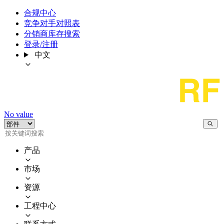
合规中心
竞争对手对照表
分销商库存搜索
登录/注册
中文
No value
产品
市场
资源
工程中心