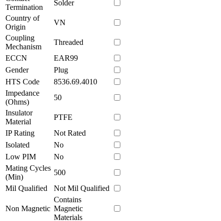
Solder
Termination
Country of
VN
Origin
Coupling
Threaded
Mechanism
ECCN
EAR99
Gender
Plug
HTS Code
8536.69.4010
Impedance
50
(Ohms)
Insulator
PTFE
Material
IP Rating
Not Rated
Isolated
No
Low PIM
No
Mating Cycles
500
(Min)
Mil Qualified
Not Mil Qualified
Contains
Non Magnetic
Magnetic
Materials