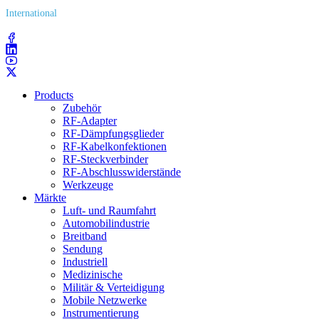
International
(203) 743​-9272
Products
Zubehör
RF-Adapter
RF-Dämpfungsglieder
RF-Kabelkonfektionen
RF-Steckverbinder
RF-Abschlusswiderstände
Werkzeuge
Märkte
Luft- und Raumfahrt
Automobilindustrie
Breitband
Sendung
Industriell
Medizinische
Militär & Verteidigung
Mobile Netzwerke
Instrumentierung