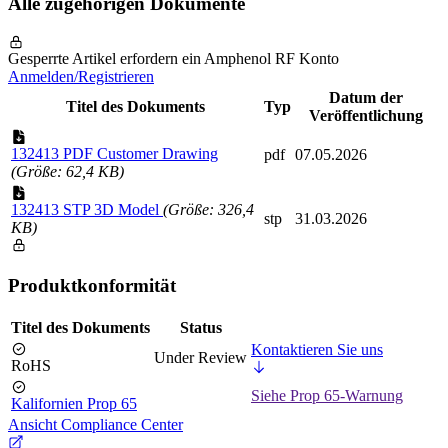
Alle zugehörigen Dokumente
Gesperrte Artikel erfordern ein Amphenol RF Konto
Anmelden/Registrieren
Datum der
Titel des Dokuments
Typ
Veröffentlichung
132413 PDF Customer Drawing
pdf
07.05.2026
(Größe: 62,4 KB)
132413 STP 3D Model
(Größe: 326,4
stp
31.03.2026
KB)
Produktkonformität
Titel des Dokuments
Status
Kontaktieren Sie uns
Under Review
RoHS
Siehe Prop 65-Warnung
Kalifornien Prop 65
Ansicht Compliance Center