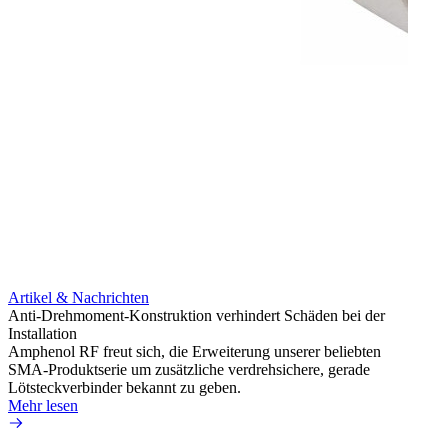
Artikel & Nachrichten
Artik
Anti-Drehmoment-Konstruktion verhindert Schäden bei der
Erweit
Installation
verlu
Amphenol RF freut sich, die Erweiterung unserer beliebten
Amphe
SMA-Produktserie um zusätzliche verdrehsichere, gerade
Produ
Lötsteckverbinder bekannt zu geben.
die fü
Mehr lesen
Mehr 