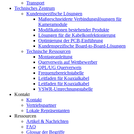
Transport
Technisches Zentrum
Kundenspezifische Lösungen
Maßgeschneiderte Verbindungslösungen für
Kameramodule
Modifikationen bestehender Produkte
Lösungen für die Kabelkonfektionierung
Optimierung der PCB-Einführung
Kundenspezifische Board-to-Board-Lösungen
Technische Ressourcen
Montageanleitung
Querverweis auf Wettbewerber
QPL/UG Querverweis
Frequenzbereichstabelle
Leitfaden für Koaxialkabel
Leitfaden für Koaxialkabel
VSWR-Umrechnungstabelle
Kontakt
Kontakt
Vertriebspartner
Lokale Repräsentanten
Ressourcen
Artikel & Nachrichten
FAQ
Glossar der Begriffe