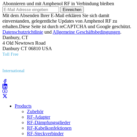
Abonnieren und mit Amphenol RF in Verbindung bleiben
Einreichen
Mit dem Absenden Ihrer E-Mail erklären Sie sich damit
einverstanden, gelegentliche Updates von Amphenol RF zu
erhalten.Diese Seite ist durch reCAPTCHA und Google geschützt.
Datenschutzrichtlinie
und
Allgemeine Geschäftsbedingungen
.
Danbury, CT
4 Old Newtown Road
Danbury CT 06810 USA
Toll Free
(800) 627​-7100
International
(203) 743​-9272
Products
Zubehör
RF-Adapter
RF-Dämpfungsglieder
RF-Kabelkonfektionen
RF-Steckverbinder