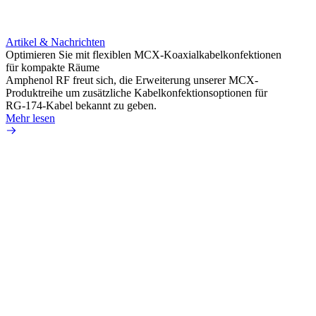
Artikel & Nachrichten
Artik
Optimieren Sie mit flexiblen MCX-Koaxialkabelkonfektionen
Erweit
für kompakte Räume
Konnek
Amphenol RF freut sich, die Erweiterung unserer MCX-
Amphe
Produktreihe um zusätzliche Kabelkonfektionsoptionen für
Produk
RG-174-Kabel bekannt zu geben.
einer 
Mehr lesen
könne
Mehr 