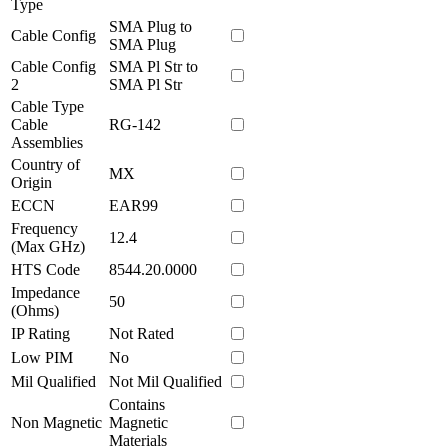
Type
SMA Plug to
Cable Config
SMA Plug
Cable Config
SMA Pl Str to
2
SMA Pl Str
Cable Type
Cable
RG-142
Assemblies
Country of
MX
Origin
ECCN
EAR99
Frequency
12.4
(Max GHz)
HTS Code
8544.20.0000
Impedance
50
(Ohms)
IP Rating
Not Rated
Low PIM
No
Mil Qualified
Not Mil Qualified
Contains
Non Magnetic
Magnetic
Materials