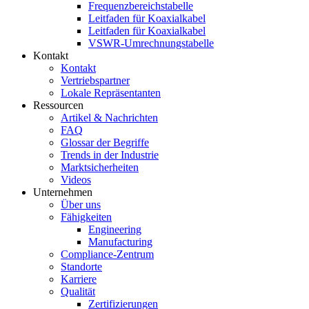
Frequenzbereichstabelle
Leitfaden für Koaxialkabel
Leitfaden für Koaxialkabel
VSWR-Umrechnungstabelle
Kontakt
Kontakt
Vertriebspartner
Lokale Repräsentanten
Ressourcen
Artikel & Nachrichten
FAQ
Glossar der Begriffe
Trends in der Industrie
Marktsicherheiten
Videos
Unternehmen
Über uns
Fähigkeiten
Engineering
Manufacturing
Compliance-Zentrum
Standorte
Karriere
Qualität
Zertifizierungen