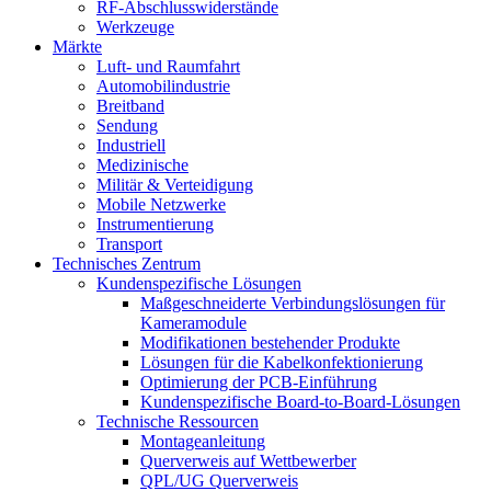
RF-Abschlusswiderstände
Werkzeuge
Märkte
Luft- und Raumfahrt
Automobilindustrie
Breitband
Sendung
Industriell
Medizinische
Militär & Verteidigung
Mobile Netzwerke
Instrumentierung
Transport
Technisches Zentrum
Kundenspezifische Lösungen
Maßgeschneiderte Verbindungslösungen für
Kameramodule
Modifikationen bestehender Produkte
Lösungen für die Kabelkonfektionierung
Optimierung der PCB-Einführung
Kundenspezifische Board-to-Board-Lösungen
Technische Ressourcen
Montageanleitung
Querverweis auf Wettbewerber
QPL/UG Querverweis