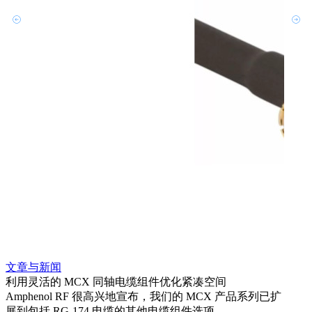
文章与新闻
文章
利用灵活的 MCX 同轴电缆组件优化紧凑空间
扩展
Amphenol RF 很高兴地宣布，我们的 MCX 产品系列已扩
Amp
展到包括 RG-174 电缆的其他电缆组件选项。
为各