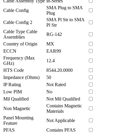
Cable Assembly Type
in-Series
SMA Plug to SMA
Cable Config
Plug
SMA Pl Str to SMA
Cable Config 2
Pl Str
Cable Type Cable
RG-142
Assemblies
Country of Origin
MX
ECCN
EAR99
Frequency (Max
12.4
GHz)
HTS Code
8544.20.0000
Impedance (Ohms)
50
IP Rating
Not Rated
Low PIM
No
Mil Qualified
Not Mil Qualified
Contains Magnetic
Non Magnetic
Materials
Panel Mounting
Not Applicable
Feature
PFAS
Contains PFAS