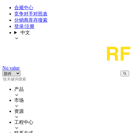
合规中心
竞争对手对照表
分销商库存搜索
登录/注册
中文
No value
产品
市场
资源
工程中心