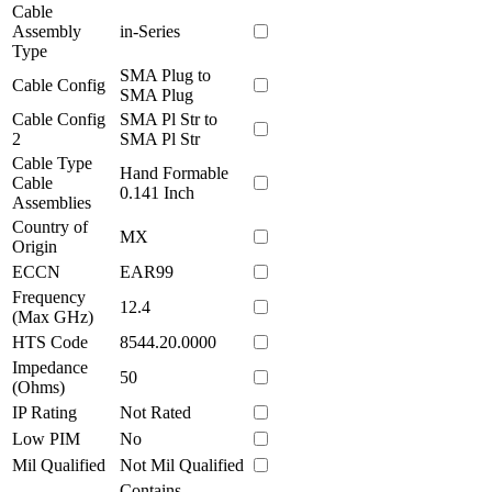
Cable
Assembly
in-Series
Type
SMA Plug to
Cable Config
SMA Plug
Cable Config
SMA Pl Str to
2
SMA Pl Str
Cable Type
Hand Formable
Cable
0.141 Inch
Assemblies
Country of
MX
Origin
ECCN
EAR99
Frequency
12.4
(Max GHz)
HTS Code
8544.20.0000
Impedance
50
(Ohms)
IP Rating
Not Rated
Low PIM
No
Mil Qualified
Not Mil Qualified
Contains