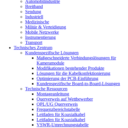
Automobilindustrie
Breitband
Sendung
Industriell
Medizinische
Militär & Verteidigung
Mobile Netzwerke
Instrumentierung
Transport
Technisches Zentrum
Kundenspezifische Lösungen
Maßgeschneiderte Verbindungslösungen für
Kameramodule
Modifikationen bestehender Produkte
Lösungen für die Kabelkonfektionierung
Optimierung der PCB-Einführung
Kundenspezifische Board-to-Board-Lösungen
Technische Ressourcen
Montageanleitung
Querverweis auf Wettbewerber
QPL/UG Querverweis
Frequenzbereichstabelle
Leitfaden für Koaxialkabel
Leitfaden für Koaxialkabel
VSWR-Umrechnungstabelle