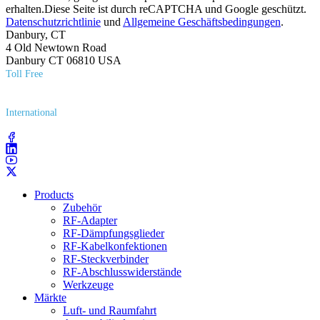
erhalten.Diese Seite ist durch reCAPTCHA und Google geschützt.
Datenschutzrichtlinie
und
Allgemeine Geschäftsbedingungen
.
Danbury, CT
4 Old Newtown Road
Danbury CT 06810 USA
Toll Free
(800) 627​-7100
International
(203) 743​-9272
Products
Zubehör
RF-Adapter
RF-Dämpfungsglieder
RF-Kabelkonfektionen
RF-Steckverbinder
RF-Abschlusswiderstände
Werkzeuge
Märkte
Luft- und Raumfahrt