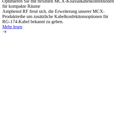
Optimieren Sie mit flexiblen MCX-Koaxialkabelkonfektionen
Erweit
für kompakte Räume
Konnek
Amphenol RF freut sich, die Erweiterung unserer MCX-
Amphe
Produktreihe um zusätzliche Kabelkonfektionsoptionen für
Produk
RG-174-Kabel bekannt zu geben.
einer 
Mehr lesen
könne
Mehr 