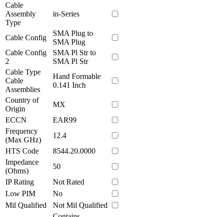
Cable
Assembly
in-Series
Type
SMA Plug to
Cable Config
SMA Plug
Cable Config
SMA Pl Str to
2
SMA Pl Str
Cable Type
Hand Formable
Cable
0.141 Inch
Assemblies
Country of
MX
Origin
ECCN
EAR99
Frequency
12.4
(Max GHz)
HTS Code
8544.20.0000
Impedance
50
(Ohms)
IP Rating
Not Rated
Low PIM
No
Mil Qualified
Not Mil Qualified
Contains