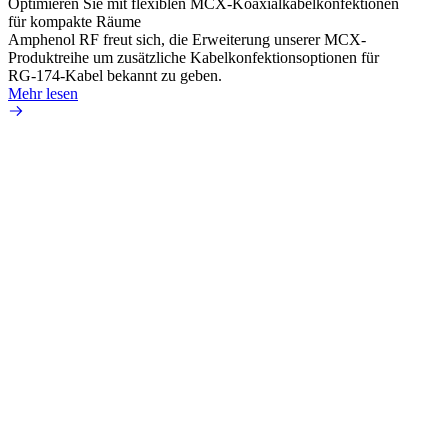
Optimieren Sie mit flexiblen MCX-Koaxialkabelkonfektionen
Erweit
für kompakte Räume
Konnek
Amphenol RF freut sich, die Erweiterung unserer MCX-
Amphe
Produktreihe um zusätzliche Kabelkonfektionsoptionen für
Produk
RG-174-Kabel bekannt zu geben.
einer 
Mehr lesen
könne
Mehr 