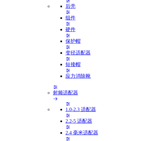
后壳
组件
硬件
保护帽
变径适配器
短接帽
应力消除靴
射频适配器
1.0-2.3 适配器
2.2-5 适配器
2.4 毫米适配器