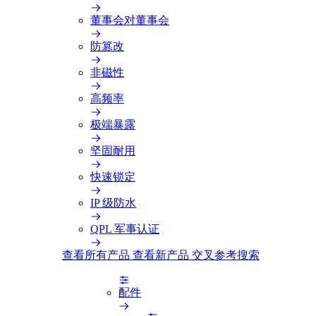
董事会对董事会
防篡改
非磁性
高频率
极端暴露
坚固耐用
快速锁定
IP 级防水
QPL 军事认证
查看所有产品
查看新产品
交叉参考搜索
配件