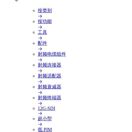
按类别
按功能
工具
配件
射频电缆组件
射频连接器
射频适配器
射频衰减器
射频终端器
12G-SDI
超小型
低 PIM