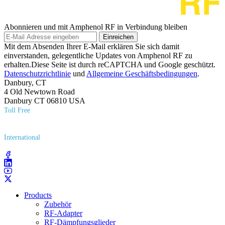
Abonnieren und mit Amphenol RF in Verbindung bleiben
Einreichen
Mit dem Absenden Ihrer E-Mail erklären Sie sich damit
einverstanden, gelegentliche Updates von Amphenol RF zu
erhalten.Diese Seite ist durch reCAPTCHA und Google geschützt.
Datenschutzrichtlinie
und
Allgemeine Geschäftsbedingungen
.
Danbury, CT
4 Old Newtown Road
Danbury CT 06810 USA
Toll Free
(800) 627​-7100
International
(203) 743​-9272
Products
Zubehör
RF-Adapter
RF-Dämpfungsglieder