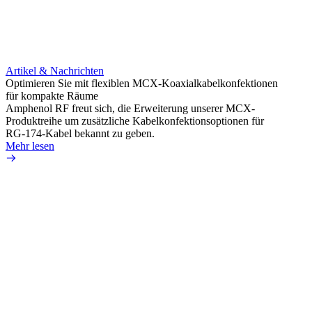
Artikel & Nachrichten
Artik
Optimieren Sie mit flexiblen MCX-Koaxialkabelkonfektionen
Erweit
für kompakte Räume
Konnek
Amphenol RF freut sich, die Erweiterung unserer MCX-
Amphe
Produktreihe um zusätzliche Kabelkonfektionsoptionen für
Produk
RG-174-Kabel bekannt zu geben.
einer 
Mehr lesen
könne
Mehr 