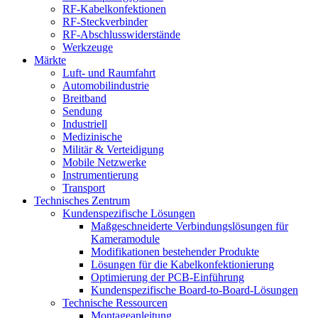
RF-Kabelkonfektionen
RF-Steckverbinder
RF-Abschlusswiderstände
Werkzeuge
Märkte
Luft- und Raumfahrt
Automobilindustrie
Breitband
Sendung
Industriell
Medizinische
Militär & Verteidigung
Mobile Netzwerke
Instrumentierung
Transport
Technisches Zentrum
Kundenspezifische Lösungen
Maßgeschneiderte Verbindungslösungen für
Kameramodule
Modifikationen bestehender Produkte
Lösungen für die Kabelkonfektionierung
Optimierung der PCB-Einführung
Kundenspezifische Board-to-Board-Lösungen
Technische Ressourcen
Montageanleitung