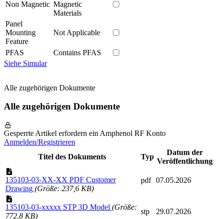
Non Magnetic
Magnetic
Materials
Panel
Mounting
Not Applicable
Feature
PFAS
Contains PFAS
Siehe Simular
Alle zugehörigen Dokumente
Alle zugehörigen Dokumente
Gesperrte Artikel erfordern ein Amphenol RF Konto
Anmelden/Registrieren
Datum der
Titel des Dokuments
Typ
Veröffentlichung
135103-03-XX-XX PDF Customer
pdf
07.05.2026
Drawing
(Größe: 237,6 KB)
135103-03-xxxxx STP 3D Model
(Größe:
stp
29.07.2026
772,8 KB)