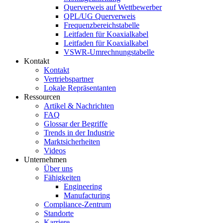
Querverweis auf Wettbewerber
QPL/UG Querverweis
Frequenzbereichstabelle
Leitfaden für Koaxialkabel
Leitfaden für Koaxialkabel
VSWR-Umrechnungstabelle
Kontakt
Kontakt
Vertriebspartner
Lokale Repräsentanten
Ressourcen
Artikel & Nachrichten
FAQ
Glossar der Begriffe
Trends in der Industrie
Marktsicherheiten
Videos
Unternehmen
Über uns
Fähigkeiten
Engineering
Manufacturing
Compliance-Zentrum
Standorte
Karriere