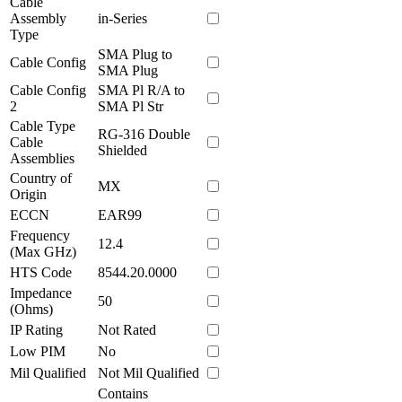
Cable
Assembly
in-Series
Type
SMA Plug to
Cable Config
SMA Plug
Cable Config
SMA Pl R/A to
2
SMA Pl Str
Cable Type
RG-316 Double
Cable
Shielded
Assemblies
Country of
MX
Origin
ECCN
EAR99
Frequency
12.4
(Max GHz)
HTS Code
8544.20.0000
Impedance
50
(Ohms)
IP Rating
Not Rated
Low PIM
No
Mil Qualified
Not Mil Qualified
Contains