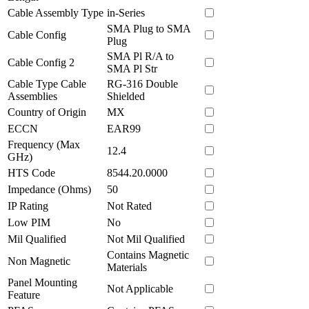
Cable Assembly Type
in-Series
SMA Plug to SMA
Cable Config
Plug
SMA Pl R/A to
Cable Config 2
SMA Pl Str
Cable Type Cable
RG-316 Double
Assemblies
Shielded
Country of Origin
MX
ECCN
EAR99
Frequency (Max
12.4
GHz)
HTS Code
8544.20.0000
Impedance (Ohms)
50
IP Rating
Not Rated
Low PIM
No
Mil Qualified
Not Mil Qualified
Contains Magnetic
Non Magnetic
Materials
Panel Mounting
Not Applicable
Feature