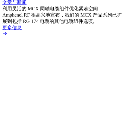
文章与新闻
文章
利用灵活的 MCX 同轴电缆组件优化紧凑空间
扩展
Amphenol RF 很高兴地宣布，我们的 MCX 产品系列已扩
Amp
展到包括 RG-174 电缆的其他电缆组件选项。
为各
更多信息
更多