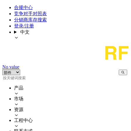
合规中心
竞争对手对照表
分销商库存搜索
登录/注册
中文
No value
产品
市场
资源
工程中心