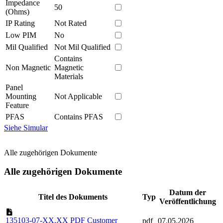
Impedance
50
(Ohms)
IP Rating
Not Rated
Low PIM
No
Mil Qualified
Not Mil Qualified
Contains
Non Magnetic
Magnetic
Materials
Panel
Mounting
Not Applicable
Feature
PFAS
Contains PFAS
Siehe Simular
Alle zugehörigen Dokumente
Alle zugehörigen Dokumente
Datum der
Titel des Dokuments
Typ
Veröffentlichung
135103-07-XX.XX PDF Customer
pdf
07.05.2026