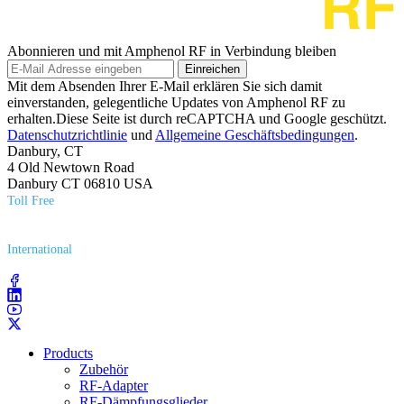
Abonnieren und mit Amphenol RF in Verbindung bleiben
Einreichen
Mit dem Absenden Ihrer E-Mail erklären Sie sich damit
einverstanden, gelegentliche Updates von Amphenol RF zu
erhalten.Diese Seite ist durch reCAPTCHA und Google geschützt.
Datenschutzrichtlinie
und
Allgemeine Geschäftsbedingungen
.
Danbury, CT
4 Old Newtown Road
Danbury CT 06810 USA
Toll Free
(800) 627​-7100
International
(203) 743​-9272
Products
Zubehör
RF-Adapter
RF-Dämpfungsglieder