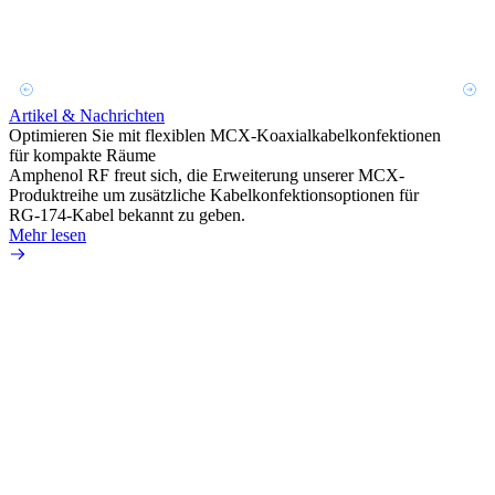
Artikel & Nachrichten
Artik
Optimieren Sie mit flexiblen MCX-Koaxialkabelkonfektionen
Erweit
für kompakte Räume
Konnek
Amphenol RF freut sich, die Erweiterung unserer MCX-
Amphe
Produktreihe um zusätzliche Kabelkonfektionsoptionen für
Produk
RG-174-Kabel bekannt zu geben.
einer 
Mehr lesen
könne
Mehr 