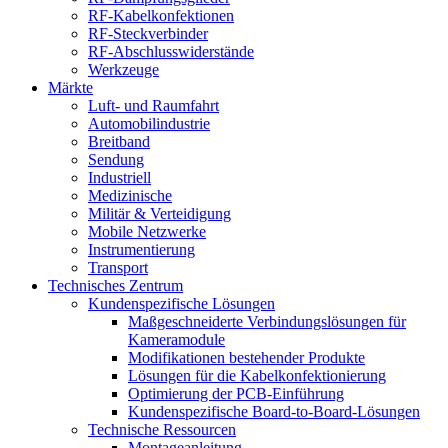
RF-Kabelkonfektionen
RF-Steckverbinder
RF-Abschlusswiderstände
Werkzeuge
Märkte
Luft- und Raumfahrt
Automobilindustrie
Breitband
Sendung
Industriell
Medizinische
Militär & Verteidigung
Mobile Netzwerke
Instrumentierung
Transport
Technisches Zentrum
Kundenspezifische Lösungen
Maßgeschneiderte Verbindungslösungen für
Kameramodule
Modifikationen bestehender Produkte
Lösungen für die Kabelkonfektionierung
Optimierung der PCB-Einführung
Kundenspezifische Board-to-Board-Lösungen
Technische Ressourcen
Montageanleitung