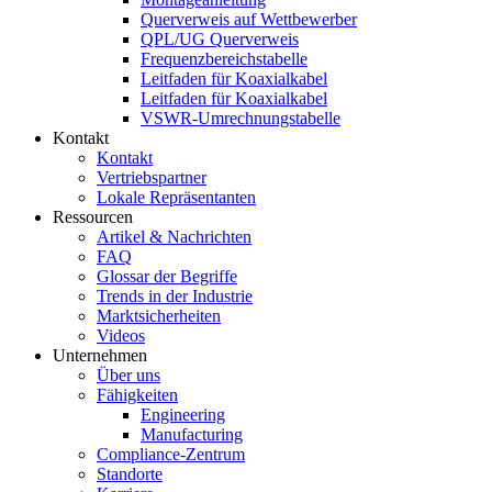
Querverweis auf Wettbewerber
QPL/UG Querverweis
Frequenzbereichstabelle
Leitfaden für Koaxialkabel
Leitfaden für Koaxialkabel
VSWR-Umrechnungstabelle
Kontakt
Kontakt
Vertriebspartner
Lokale Repräsentanten
Ressourcen
Artikel & Nachrichten
FAQ
Glossar der Begriffe
Trends in der Industrie
Marktsicherheiten
Videos
Unternehmen
Über uns
Fähigkeiten
Engineering
Manufacturing
Compliance-Zentrum
Standorte