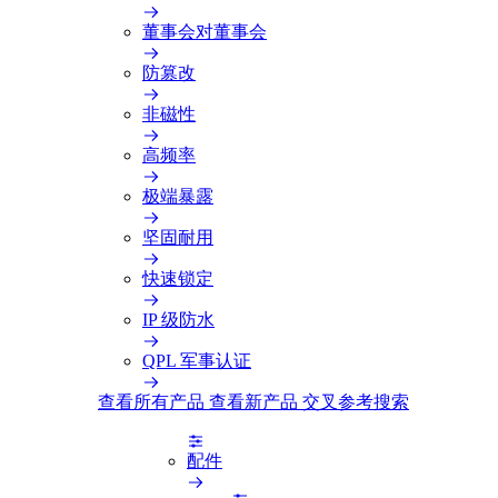
董事会对董事会
防篡改
非磁性
高频率
极端暴露
坚固耐用
快速锁定
IP 级防水
QPL 军事认证
查看所有产品
查看新产品
交叉参考搜索
配件