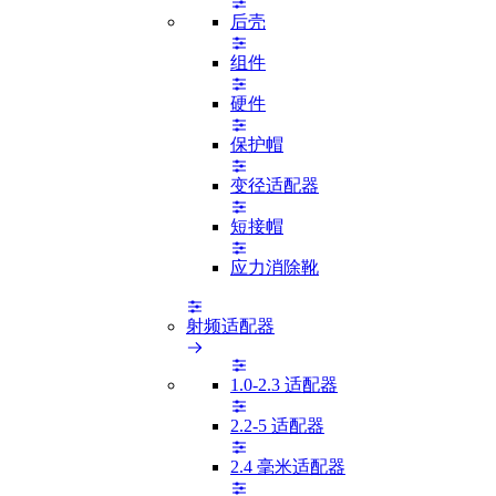
后壳
组件
硬件
保护帽
变径适配器
短接帽
应力消除靴
射频适配器
1.0-2.3 适配器
2.2-5 适配器
2.4 毫米适配器