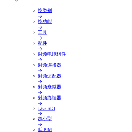
按类别
按功能
工具
配件
射频电缆组件
射频连接器
射频适配器
射频衰减器
射频终端器
12G-SDI
超小型
低 PIM