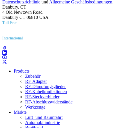
Datenschutzrichtlinie
und
Allgemeine Geschäftsbedingungen
.
Danbury, CT
4 Old Newtown Road
Danbury CT 06810 USA
Toll Free
(800) 627​-7100
International
(203) 743​-9272
Products
Zubehör
RF-Adapter
RF-Dämpfungsglieder
RF-Kabelkonfektionen
RF-Steckverbinder
RF-Abschlusswiderstände
Werkzeuge
Märkte
Luft- und Raumfahrt
Automobilindustrie
Breitband