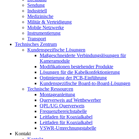
Sendung
Industriell
Medizinische
Militär & Verteidigung
Mobile Netzwerke
Instrumentierung
Transport
Technisches Zentrum
Kundenspezifische Lösungen
Maßgeschneiderte Verbindungslösungen für
Kameramodule
Modifikationen bestehender Produkte
Lösungen für die Kabelkonfektionierung
Optimierung der PCB-Einführung
Kundenspezifische Board-to-Board-Lösungen
Technische Ressourcen
Montageanleitung
Querverweis auf Wettbewerber
QPL/UG Querverweis
Frequenzbereichstabelle
Leitfaden für Koaxialkabel
Leitfaden für Koaxialkabel
VSWR-Umrechnungstabelle
Kontakt