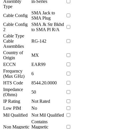
Assembly
in-Series
Type
SMA Jack to
Cable Config
SMA Plug
Cable Config
SMA Jk Str Bkhd
2
to SMA Pl R/A
Cable Type
Cable
RG-142
Assemblies
Country of
MX
Origin
ECCN
EAR99
Frequency
6
(Max GHz)
HTS Code
8544.20.0000
Impedance
50
(Ohms)
IP Rating
Not Rated
Low PIM
No
Mil Qualified
Not Mil Qualified
Contains
Non Magnetic
Magnetic