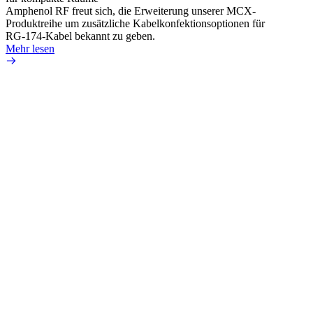
Amphenol RF freut sich, die Erweiterung unserer MCX-
Amphe
Produktreihe um zusätzliche Kabelkonfektionsoptionen für
Produk
RG-174-Kabel bekannt zu geben.
einer 
Mehr lesen
könne
Mehr 