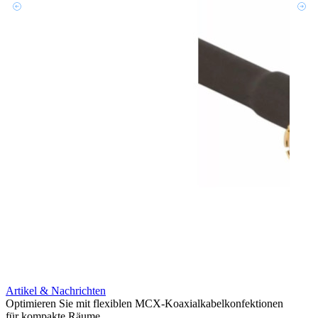
Artikel & Nachrichten
Artik
Optimieren Sie mit flexiblen MCX-Koaxialkabelkonfektionen
Erweit
für kompakte Räume
Konnek