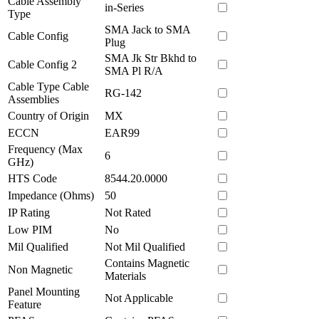
Cable Assembly
in-Series
Type
SMA Jack to SMA
Cable Config
Plug
SMA Jk Str Bkhd to
Cable Config 2
SMA Pl R/A
Cable Type Cable
RG-142
Assemblies
Country of Origin
MX
ECCN
EAR99
Frequency (Max
6
GHz)
HTS Code
8544.20.0000
Impedance (Ohms)
50
IP Rating
Not Rated
Low PIM
No
Mil Qualified
Not Mil Qualified
Contains Magnetic
Non Magnetic
Materials
Panel Mounting
Not Applicable
Feature