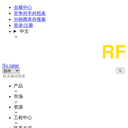
合规中心
竞争对手对照表
分销商库存搜索
登录/注册
中文
No value
产品
市场
资源
工程中心