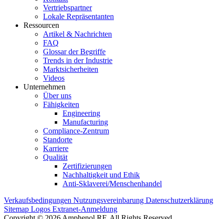
Vertriebspartner
Lokale Repräsentanten
Ressourcen
Artikel & Nachrichten
FAQ
Glossar der Begriffe
Trends in der Industrie
Marktsicherheiten
Videos
Unternehmen
Über uns
Fähigkeiten
Engineering
Manufacturing
Compliance-Zentrum
Standorte
Karriere
Qualität
Zertifizierungen
Nachhaltigkeit und Ethik
Anti-Sklaverei/Menschenhandel
Verkaufsbedingungen
Nutzungsvereinbarung
Datenschutzerklärung
Sitemap
Logos
Extranet-Anmeldung
Copyright © 2026 Amphenol RF. All Rights Reserved.