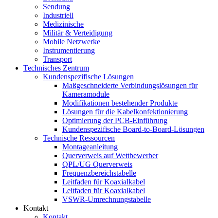
Sendung
Industriell
Medizinische
Militär & Verteidigung
Mobile Netzwerke
Instrumentierung
Transport
Technisches Zentrum
Kundenspezifische Lösungen
Maßgeschneiderte Verbindungslösungen für
Kameramodule
Modifikationen bestehender Produkte
Lösungen für die Kabelkonfektionierung
Optimierung der PCB-Einführung
Kundenspezifische Board-to-Board-Lösungen
Technische Ressourcen
Montageanleitung
Querverweis auf Wettbewerber
QPL/UG Querverweis
Frequenzbereichstabelle
Leitfaden für Koaxialkabel
Leitfaden für Koaxialkabel
VSWR-Umrechnungstabelle
Kontakt
Kontakt