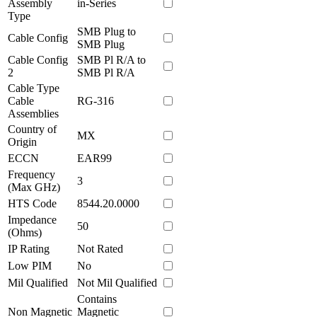
Assembly
in-Series
Type
SMB Plug to
Cable Config
SMB Plug
Cable Config
SMB Pl R/A to
2
SMB Pl R/A
Cable Type
Cable
RG-316
Assemblies
Country of
MX
Origin
ECCN
EAR99
Frequency
3
(Max GHz)
HTS Code
8544.20.0000
Impedance
50
(Ohms)
IP Rating
Not Rated
Low PIM
No
Mil Qualified
Not Mil Qualified
Contains
Non Magnetic
Magnetic