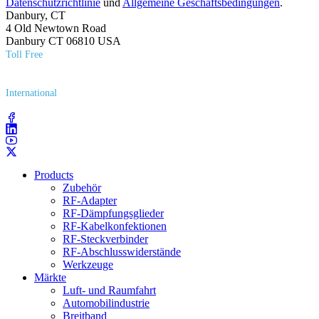
Datenschutzrichtlinie
und
Allgemeine Geschäftsbedingungen
.
Danbury, CT
4 Old Newtown Road
Danbury CT 06810 USA
Toll Free
(800) 627​-7100
International
(203) 743​-9272
Products
Zubehör
RF-Adapter
RF-Dämpfungsglieder
RF-Kabelkonfektionen
RF-Steckverbinder
RF-Abschlusswiderstände
Werkzeuge
Märkte
Luft- und Raumfahrt
Automobilindustrie
Breitband