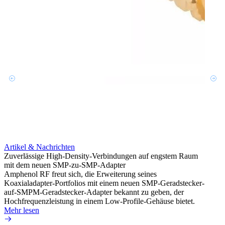
Artikel & Nachrichten
Artik
Zuverlässige High-Density-Verbindungen auf engstem Raum
Anti-
mit dem neuen SMP-zu-SMP-Adapter
Instal
Amphenol RF freut sich, die Erweiterung seines
Amphen
Koaxialadapter-Portfolios mit einem neuen SMP-Geradstecker-
SMA-P
auf-SMPM-Geradstecker-Adapter bekannt zu geben, der
Lötste
Hochfrequenzleistung in einem Low-Profile-Gehäuse bietet.
Mehr 
Mehr lesen