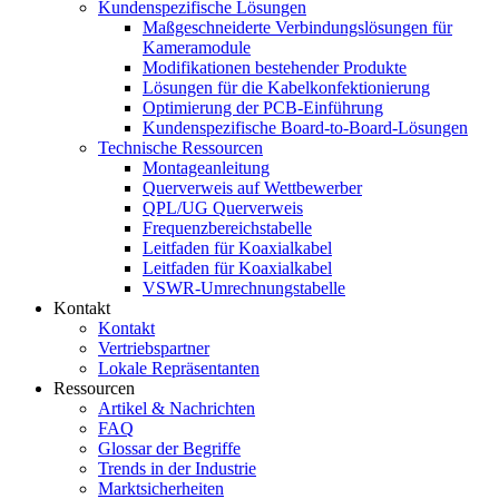
Kundenspezifische Lösungen
Maßgeschneiderte Verbindungslösungen für
Kameramodule
Modifikationen bestehender Produkte
Lösungen für die Kabelkonfektionierung
Optimierung der PCB-Einführung
Kundenspezifische Board-to-Board-Lösungen
Technische Ressourcen
Montageanleitung
Querverweis auf Wettbewerber
QPL/UG Querverweis
Frequenzbereichstabelle
Leitfaden für Koaxialkabel
Leitfaden für Koaxialkabel
VSWR-Umrechnungstabelle
Kontakt
Kontakt
Vertriebspartner
Lokale Repräsentanten
Ressourcen
Artikel & Nachrichten
FAQ
Glossar der Begriffe
Trends in der Industrie
Marktsicherheiten