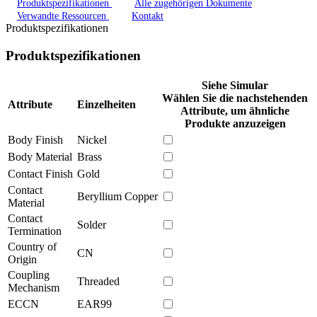
Produktspezifikationen
Alle zugehörigen Dokumente
Verwandte Ressourcen
Kontakt
Produktspezifikationen
Produktspezifikationen
Siehe Simular
Wählen Sie die nachstehenden
Attribute
Einzelheiten
Attribute, um ähnliche
Produkte anzuzeigen
Body Finish
Nickel
Body Material
Brass
Contact Finish
Gold
Contact
Beryllium Copper
Material
Contact
Solder
Termination
Country of
CN
Origin
Coupling
Threaded
Mechanism
ECCN
EAR99