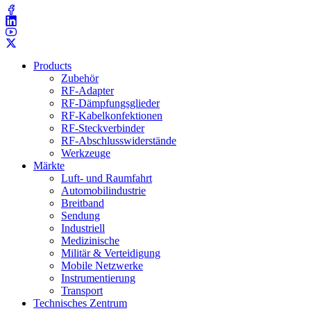
Products
Zubehör
RF-Adapter
RF-Dämpfungsglieder
RF-Kabelkonfektionen
RF-Steckverbinder
RF-Abschlusswiderstände
Werkzeuge
Märkte
Luft- und Raumfahrt
Automobilindustrie
Breitband
Sendung
Industriell
Medizinische
Militär & Verteidigung
Mobile Netzwerke
Instrumentierung
Transport
Technisches Zentrum