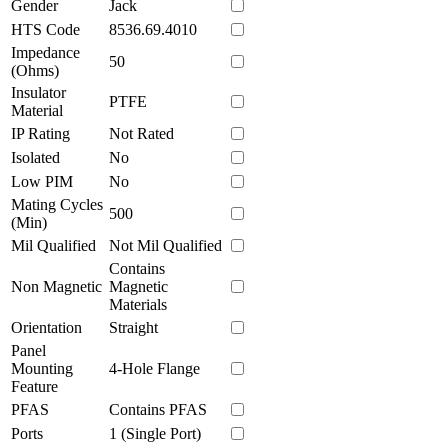
Gender
Jack
HTS Code
8536.69.4010
Impedance
50
(Ohms)
Insulator
PTFE
Material
IP Rating
Not Rated
Isolated
No
Low PIM
No
Mating Cycles
500
(Min)
Mil Qualified
Not Mil Qualified
Contains
Non Magnetic
Magnetic
Materials
Orientation
Straight
Panel
Mounting
4-Hole Flange
Feature
PFAS
Contains PFAS
Ports
1 (Single Port)