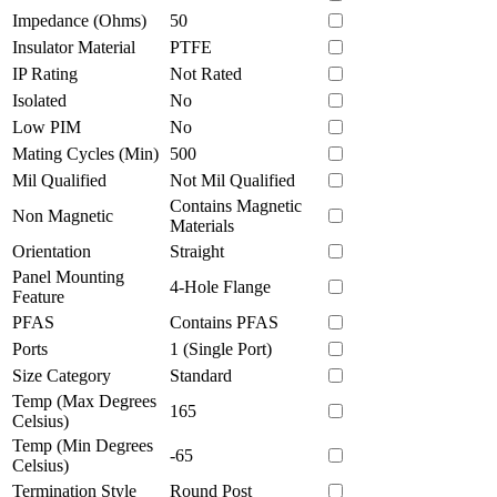
Impedance (Ohms)
50
Insulator Material
PTFE
IP Rating
Not Rated
Isolated
No
Low PIM
No
Mating Cycles (Min)
500
Mil Qualified
Not Mil Qualified
Contains Magnetic
Non Magnetic
Materials
Orientation
Straight
Panel Mounting
4-Hole Flange
Feature
PFAS
Contains PFAS
Ports
1 (Single Port)
Size Category
Standard
Temp (Max Degrees
165
Celsius)
Temp (Min Degrees
-65
Celsius)
Termination Style
Round Post