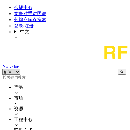
合规中心
竞争对手对照表
分销商库存搜索
登录/注册
中文
No value
产品
市场
资源
工程中心