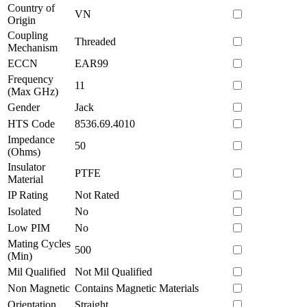
Country of
VN
Origin
Coupling
Threaded
Mechanism
ECCN
EAR99
Frequency
11
(Max GHz)
Gender
Jack
HTS Code
8536.69.4010
Impedance
50
(Ohms)
Insulator
PTFE
Material
IP Rating
Not Rated
Isolated
No
Low PIM
No
Mating Cycles
500
(Min)
Mil Qualified
Not Mil Qualified
Non Magnetic
Contains Magnetic Materials
Orientation
Straight