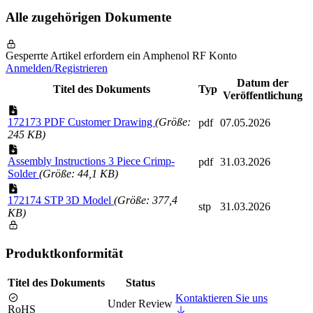
Alle zugehörigen Dokumente
Gesperrte Artikel erfordern ein Amphenol RF Konto
Anmelden/Registrieren
Datum der
Titel des Dokuments
Typ
Veröffentlichung
172173 PDF Customer Drawing
(Größe:
pdf
07.05.2026
245 KB)
Assembly Instructions 3 Piece Crimp-
pdf
31.03.2026
Solder
(Größe: 44,1 KB)
172174 STP 3D Model
(Größe: 377,4
stp
31.03.2026
KB)
Produktkonformität
Titel des Dokuments
Status
Kontaktieren Sie uns
Under Review
RoHS