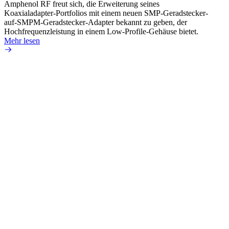
Amphenol RF freut sich, die Erweiterung seines
Amphen
Koaxialadapter-Portfolios mit einem neuen SMP-Geradstecker-
SMA-P
auf-SMPM-Geradstecker-Adapter bekannt zu geben, der
Lötste
Hochfrequenzleistung in einem Low-Profile-Gehäuse bietet.
Mehr 
Mehr lesen