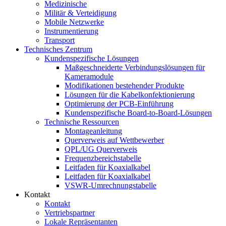
Medizinische
Militär & Verteidigung
Mobile Netzwerke
Instrumentierung
Transport
Technisches Zentrum
Kundenspezifische Lösungen
Maßgeschneiderte Verbindungslösungen für
Kameramodule
Modifikationen bestehender Produkte
Lösungen für die Kabelkonfektionierung
Optimierung der PCB-Einführung
Kundenspezifische Board-to-Board-Lösungen
Technische Ressourcen
Montageanleitung
Querverweis auf Wettbewerber
QPL/UG Querverweis
Frequenzbereichstabelle
Leitfaden für Koaxialkabel
Leitfaden für Koaxialkabel
VSWR-Umrechnungstabelle
Kontakt
Kontakt
Vertriebspartner
Lokale Repräsentanten