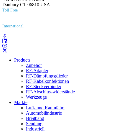
Danbury CT 06810 USA
Toll Free
(800) 627​-7100
International
(203) 743​-9272
Products
Zubehör
RF-Adapter
RF-Dämpfungsglieder
RF-Kabelkonfektionen
RF-Steckverbinder
RF-Abschlusswiderstände
Werkzeuge
Märkte
Luft- und Raumfahrt
Automobilindustrie
Breitband
Sendung
Industriell