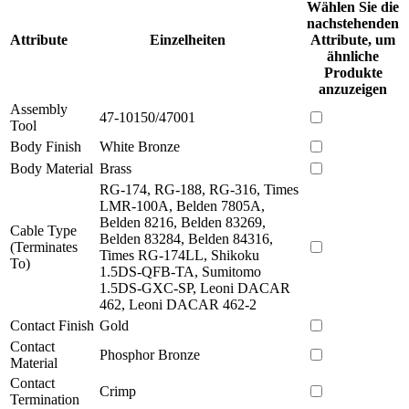
Wählen Sie die
nachstehenden
Attribute
Einzelheiten
Attribute, um
ähnliche
Produkte
anzuzeigen
Assembly
47-10150/47001
Tool
Body Finish
White Bronze
Body Material
Brass
RG-174, RG-188, RG-316, Times
LMR-100A, Belden 7805A,
Belden 8216, Belden 83269,
Cable Type
Belden 83284, Belden 84316,
(Terminates
Times RG-174LL, Shikoku
To)
1.5DS-QFB-TA, Sumitomo
1.5DS-GXC-SP, Leoni DACAR
462, Leoni DACAR 462-2
Contact Finish
Gold
Contact
Phosphor Bronze
Material
Contact
Crimp
Termination